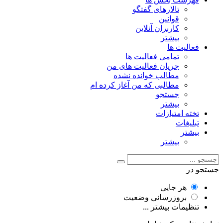
تالارهای گفتگو
قوانین
کاربران آنلاین
بیشتر
فعالیت ها
تمامی فعالیت ها
جریان فعالیت های من
مطالب خوانده نشده
مطالبی که من آغاز کرده ام
جستجو
بیشتر
تخته امتیازات
تبلیغات
بیشتر
بیشتر
جستجو در
هر جایی
بروزرسانی وضعیت
تنظیمات بیشتر ...