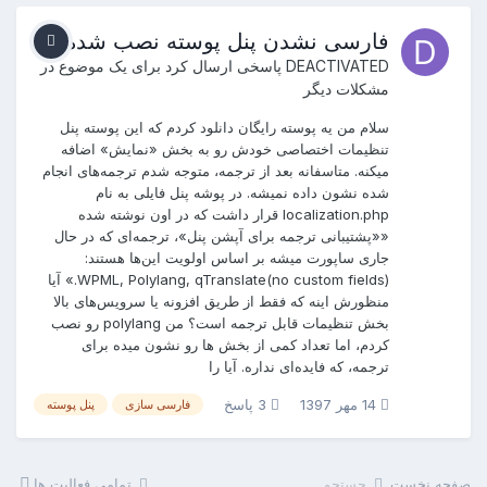
فارسی نشدن پنل پوسته نصب شده
DEACTIVATED
پاسخی ارسال کرد برای یک موضوع در
مشکلات دیگر
سلام من یه پوسته رایگان دانلود کردم که این پوسته پنل
تنظیمات اختصاصی خودش رو به بخش «نمایش» اضافه
میکنه. متاسفانه بعد از ترجمه، متوجه شدم ترجمه‌های انجام
شده نشون داده نمیشه. در پوشه پنل فایلی به نام
localization.php قرار داشت که در اون نوشته شده
««پشتیبانی ترجمه برای آپشن پنل»، ترجمه‌ای که در حال
جاری ساپورت میشه بر اساس اولویت این‌ها هستند:
WPML, Polylang, qTranslate(no custom fields).» آیا
منظورش اینه که فقط از طریق افزونه یا سرویس‌های بالا
بخش تنظیمات قابل ترجمه است؟ من polylang رو نصب
کردم، اما تعداد کمی از بخش ها رو نشون میده برای
ترجمه، که فایده‌ای نداره. آیا را
14 مهر 1397
3 پاسخ
فارسی سازی
پنل پوسته
صفحه نخست
جستجو
تمامی فعالیت ها