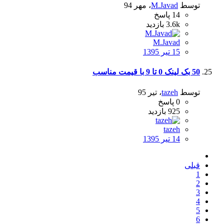
توسط
M.Javad
،
مهر 94
14
پاسخ
3.6k
بازدید
M.Javad
15 تیر 1395
50 بک لینک 0 تا 9 با قیمت مناسب
توسط
tazeh
،
تیر 95
0
پاسخ
925
بازدید
tazeh
14 تیر 1395
قبلی
1
2
3
4
5
6