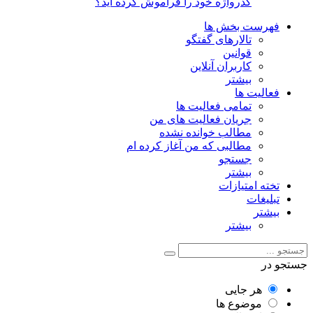
گذرواژه خود را فراموش کرده اید؟
فهرست بخش ها
تالارهای گفتگو
قوانین
کاربران آنلاین
بیشتر
فعالیت ها
تمامی فعالیت ها
جریان فعالیت های من
مطالب خوانده نشده
مطالبی که من آغاز کرده ام
جستجو
بیشتر
تخته امتیازات
تبلیغات
بیشتر
بیشتر
جستجو در
هر جایی
موضوع ها