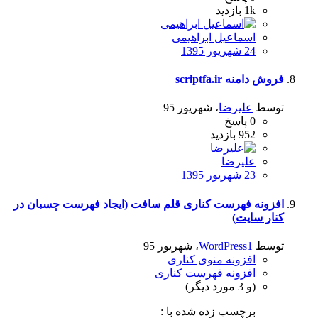
1k
بازدید
اسماعیل ابراهیمی
24 شهریور 1395
فروش دامنه scriptfa.ir
توسط
علیرضا
،
شهریور 95
0
پاسخ
952
بازدید
علیرضا
23 شهریور 1395
افزونه فهرست کناری قلم سافت (ایجاد فهرست چسبان در
کنار سایت)
توسط
WordPress1
،
شهریور 95
افزونه منوی کناری
افزونه فهرست کناری
(و 3 مورد دیگر)
برچسب زده شده با :