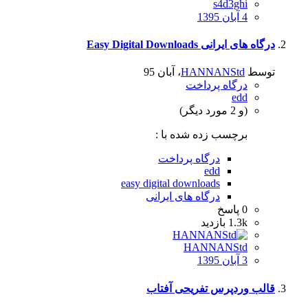
s4d3ghi
4 آبان 1395
درگاه های ایرانی Easy Digital Downloads
توسط
HANNANStd
،
آبان 95
درگاه پرداخت
edd
(و 2 مورد دیگر)
برچسب زده شده با :
درگاه پرداخت
edd
easy digital downloads
درگاه های ایرانی
0
پاسخ
1.3k
بازدید
HANNANStd
3 آبان 1395
قالب وردپرس تفریحی آفتاب