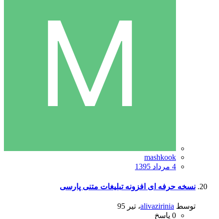
mashkook
4 مرداد 1395
نسخه حرفه ای افزونه تبلیغات متنی پارسی
توسط
alivazirinia
،
تیر 95
0
پاسخ