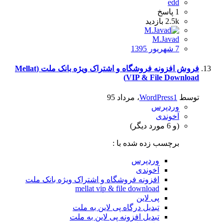
edd
1
پاسخ
2.5k
بازدید
M.Javad
7 شهریور 1395
فروش افزونه فروشگاه و اشتراک ویژه بانک ملت (Mellat
VIP & File Download)
توسط
WordPress1
،
مرداد 95
وردپرس
آخوندی
(و 6 مورد دیگر)
برچسب زده شده با :
وردپرس
آخوندی
افزونه فروشگاه و اشتراک ویژه بانک ملت
mellat vip & file download
پی لاین
تبدیل درگاه پی لاین به ملت
تبدیل افزونه پی لاین به ملت