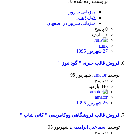
برچسب زده شده با :
میزبانی سرور
کولوکیشن
میزبانی سرور در اصفهان
0
پاسخ
1k
بازدید
runy
27 شهریور 1395
فروش قالب خبری " گود نیوز "
توسط
amator
،
شهریور 95
0
پاسخ
846
بازدید
amator
26 شهریور 1395
فروش قالب فروشگاهی ووکامرسی " کانی شاپ "
توسط
اسماعیل ابراهیمی
،
شهریور 95
0
پاسخ