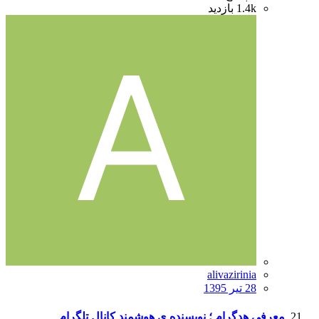
1.4k
بازدید
alivazirinia
28 تیر 1395
معرفی هدگرام ؛ نویسنده ی هوشمند کانال تلگرام