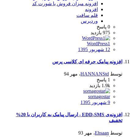
افزونه میزان فروش با شورت کد
افزونه
قلم سافت
وردپرس
0
پاسخ
975
بازدید
WordPress1
12 شهریور 1395
افزونه پیامک حرفه ای کلاسی پرس
توسط
HANNANStd
،
مهر 94
1
پاسخ
1.9k
بازدید
sornagostar
9 شهریور 1395
افزونه‌ی EDD-SMS - ارسال پیامک به کاربران با 20%
تخفیف
توسط
Ehsaan
،
مهر 93