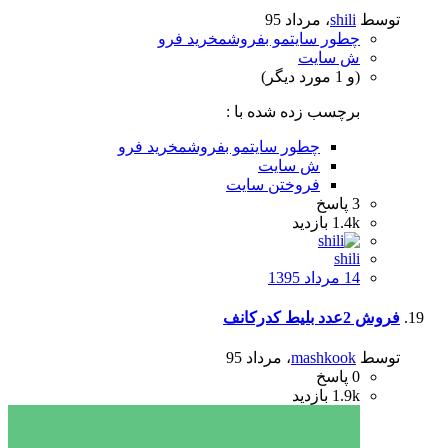
توسط
shili
،
مرداد 95
چطور سایتمو بفروشمخرید فرو
ش سایت
(و 1 مورد دیگر)
برچسب زده شده با :
چطور سایتمو بفروشمخرید فرو
ش سایت
فروختن سایت
3
پاسخ
1.4k
بازدید
shili
14 مرداد 1395
فروش 2عدد بلیط کدرکانف
توسط
mashkook
،
مرداد 95
0
پاسخ
1.9k
بازدید