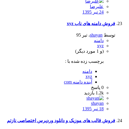
علیرضا
24 تیر 1395
فروش دامنه های ناب xyz
توسط
shayan
،
تیر 95
دامنه
xyz
(و 1 مورد دیگر)
برچسب زده شده با :
دامنه
xyz
آینده دامنه com
0
پاسخ
1.2k
بازدید
shayan
18 تیر 1395
فروش قالب های موزیک و دانلود وردپرس اختصاصی نازتم