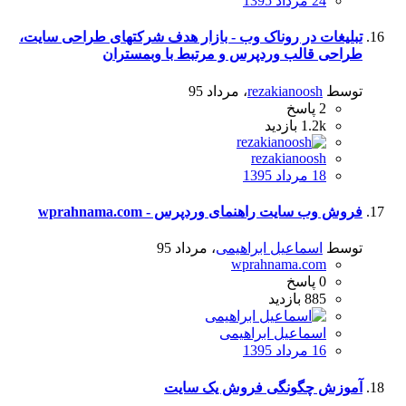
24 مرداد 1395
تبلیغات در روناک وب - بازار هدف شرکتهای طراحی سایت،
طراحی قالب وردپرس و مرتبط با وبمستران
توسط
rezakianoosh
،
مرداد 95
2
پاسخ
1.2k
بازدید
rezakianoosh
18 مرداد 1395
فروش وب سایت راهنمای وردپرس - wprahnama.com
توسط
اسماعیل ابراهیمی
،
مرداد 95
wprahnama.com
0
پاسخ
885
بازدید
اسماعیل ابراهیمی
16 مرداد 1395
آموزش چگونگی فروش یک سایت