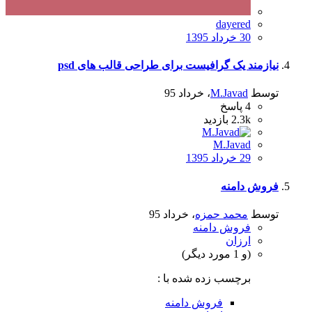
dayered
30 خرداد 1395
نیازمند یک گرافیست برای طراحی قالب های psd
توسط
M.Javad
،
خرداد 95
4
پاسخ
2.3k
بازدید
M.Javad
29 خرداد 1395
فروش دامنه
توسط
محمد حمزه
،
خرداد 95
فروش دامنه
ارزان
(و 1 مورد دیگر)
برچسب زده شده با :
فروش دامنه