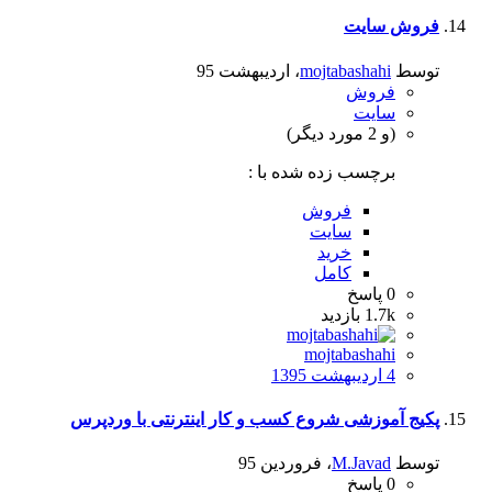
فروش سایت
توسط
mojtabashahi
،
اردیبهشت 95
فروش
سایت
(و 2 مورد دیگر)
برچسب زده شده با :
فروش
سایت
خرید
کامل
0
پاسخ
1.7k
بازدید
mojtabashahi
4 اردیبهشت 1395
پکیج آموزشی شروع کسب و کار اینترنتی با وردپرس
توسط
M.Javad
،
فروردین 95
0
پاسخ