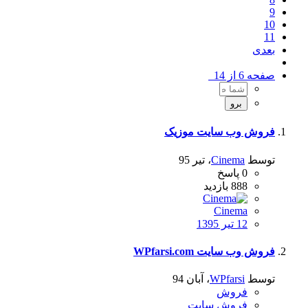
9
10
11
بعدی
صفحه 6 از 14
فروش وب سایت موزیک
توسط
Cinema
،
تیر 95
0
پاسخ
888
بازدید
Cinema
12 تیر 1395
فروش وب سایت WPfarsi.com
توسط
WPfarsi
،
آبان 94
فروش
فروش سایت