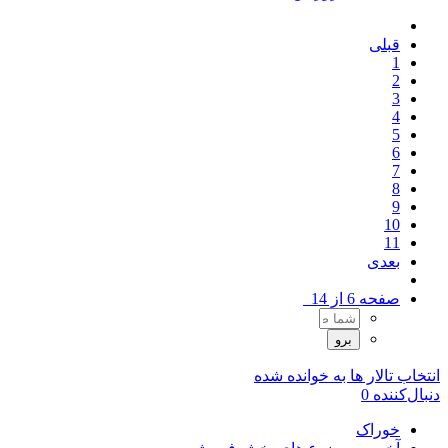
قبلی
1
2
3
4
5
6
7
8
9
10
11
بعدی
صفحه 6 از 14
انتخاب تالار ها به خوانده شده
دنبال‌کننده
0
خوراک