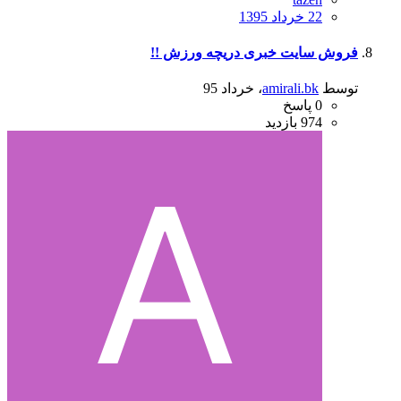
22 خرداد 1395
فروش سایت خبری دریچه ورزش !!
توسط
amirali.bk
،
خرداد 95
0
پاسخ
974
بازدید