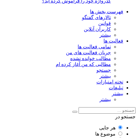
گذرواژه خود را فراموش کرده اید؟
فهرست بخش ها
تالارهای گفتگو
قوانین
کاربران آنلاین
بیشتر
فعالیت ها
تمامی فعالیت ها
جریان فعالیت های من
مطالب خوانده نشده
مطالبی که من آغاز کرده ام
جستجو
بیشتر
تخته امتیازات
تبلیغات
بیشتر
بیشتر
جستجو در
هر جایی
موضوع ها