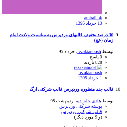
amirali.bk
13 خرداد 1395
30 درصد تخفیف قالبهای وردپرس به مناسبت ولادت امام
زمان (عج)
توسط
rezakianoosh
،
خرداد 95
0
پاسخ
828
بازدید
rezakianoosh
1 خرداد 1395
قالب چند منظوره وردپرس
قالب شرکتی ارگ
توسط
هادی خانزاده
،
اردیبهشت 95
پوسته شرکتی وردپرس
قالب شرکتی وردپرس
(و 9 مورد دیگر)
برچسب زده شده با :