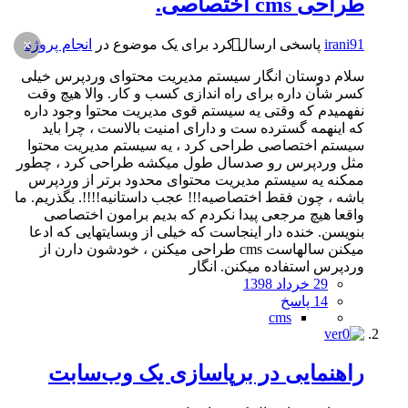
طراحی cms اختصاصی.
×
irani91
پاسخی ارسال کرد برای یک موضوع در
انجام پروژه
سلام دوستان انگار سیستم مدیریت محتوای وردپرس خیلی
کسر شاَن داره برای راه اندازی کسب و کار. والا هیچ وقت
نفهمیدم که وقتی یه سیستم قوی مدیریت محتوا وجود داره
که اینهمه گسترده ست و دارای امنیت بالاست ، چرا باید
سیستم اختصاصی طراحی کرد ، یه سیستم مدیریت محتوا
مثل وردپرس رو صدسال طول میکشه طراحی کرد ، چطور
ممکنه یه سیستم مدیریت محتوای محدود برتر از وردپرس
باشه ، چون فقط اختصاصیه!!! عجب داستانیه!!!!. بگذریم. ما
واقعا هیچ مرجعی پیدا نکردم که بدیم برامون اختصاصی
بنویسن. خنده دار اینجاست که خیلی از وبسایتهایی که ادعا
میکنن سالهاست cms طراحی میکنن ، خودشون دارن از
وردپرس استفاده میکنن. انگار
29 خرداد 1398
14 پاسخ
cms
راهنمایی در برپاسازی یک وب‌سابت