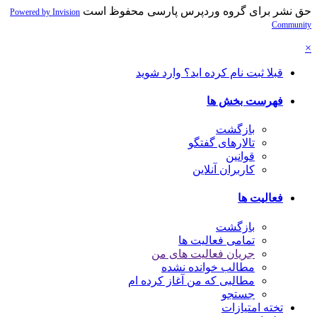
حق نشر برای گروه وردپرس پارسی محفوظ است
Powered by Invision
Community
×
قبلا ثبت نام کرده اید؟ وارد شوید
فهرست بخش ها
بازگشت
تالارهای گفتگو
قوانین
کاربران آنلاین
فعالیت ها
بازگشت
تمامی فعالیت ها
جریان فعالیت های من
مطالب خوانده نشده
مطالبی که من آغاز کرده ام
جستجو
تخته امتیازات