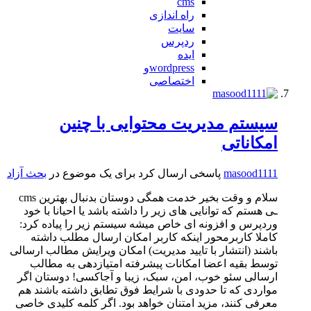
cms
راه اندازی
سایت
ردپرس
ایده
wordpressو
اختصاصی
سیستم مدیریت محتوایی با چنین
امکاناتی
masood1111
پاسخی ارسال کرد برای یک موضوع در
بحث آزاد
سلام و وقت بخیر خدمت همگی دوستان بدنبال بهترین cms
ـی هستم که توانایی های زیر را داشته باشد یا احیانا با خود
وردپرس و افزونه ای خاص میشه سیستم زیر را پیاده کرد:
کاملا کاربرمحور اینکه کاربر امکان ارسال مطلب داشته
باشند (انتشار با تایید مدیریت) امکان ویرایش مطالب ارسالی
توسط بقیه اعضا امکانات پیشرفته امتیازدهی به مطالب
ارسالی سئو خوب، امن، سبک، زیبا و آجاکسی! دوستان اگر
مواردی که تا حدودی با شرایط فوق تطابق داشته باشند هم
معرفی کنند، مزید امتنان خواهد بود. اگر کلمه کلیدی خاصی