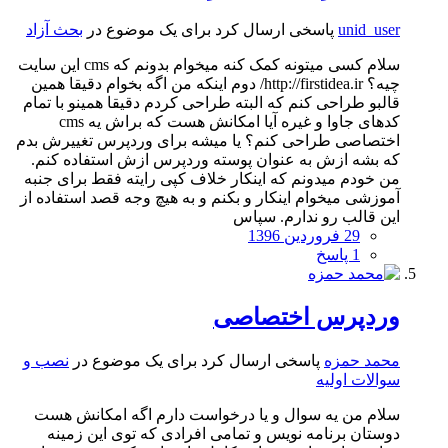
unid_user
پاسخی ارسال کرد برای یک موضوع در
بحث آزاد
سلام کسی میتونه کمک کنه میخوام بدونم که cms این سایت
چیه؟ http://firstidea.ir/ دوم اینکه من اگه بخوام دقیقا همین
قالبو طراحی کنم که البته طراحی کردم دقیقا همینو با تمام
کدهای جاوا و غیره آیا امکانش هست که براش یه cms
اختصاصی طراحی کنم؟ یا میشه برای وردپرس تغییرش بدم
که بشه ازش به عنوان پوسته وردپرس ازش استفاده کنم.
من خودم میدونم که اینکار خلاف کپی رایته فقط برای جنبه
آموزشی میخوام اینکار و بکنم و به هیچ وجه قصد استفاده از
این قالب رو ندارم. سپاس
29 فروردین 1396
1 پاسخ
وردپرس اختصاصی
محمد حمزه
پاسخی ارسال کرد برای یک موضوع در
نصب و
سوالات اولیه
سلام من یه سوال و یا درخواست دارم اگه امکانش هست
دوستان برنامه نویس و تمامی افرادی که توی این زمینه