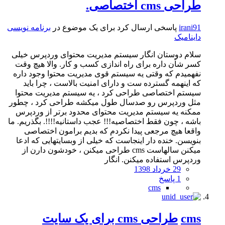
طراحی cms اختصاصی.
irani91
پاسخی ارسال کرد برای یک موضوع در
برنامه نویسی
داینامیک
سلام دوستان انگار سیستم مدیریت محتوای وردپرس خیلی
کسر شاَن داره برای راه اندازی کسب و کار. والا هیچ وقت
نفهمیدم که وقتی یه سیستم قوی مدیریت محتوا وجود داره
که اینهمه گسترده ست و دارای امنیت بالاست ، چرا باید
سیستم اختصاصی طراحی کرد ، یه سیستم مدیریت محتوا
مثل وردپرس رو صدسال طول میکشه طراحی کرد ، چطور
ممکنه یه سیستم مدیریت محتوای محدود برتر از وردپرس
باشه ، چون فقط اختصاصیه!!! عجب داستانیه!!!!. بگذریم. ما
واقعا هیچ مرجعی پیدا نکردم که بدیم برامون اختصاصی
بنویسن. خنده دار اینجاست که خیلی از وبسایتهایی که ادعا
میکنن سالهاست cms طراحی میکنن ، خودشون دارن از
وردپرس استفاده میکنن. انگار
29 خرداد 1398
1 پاسخ
cms
cms
طراحی cms برای یک سایت