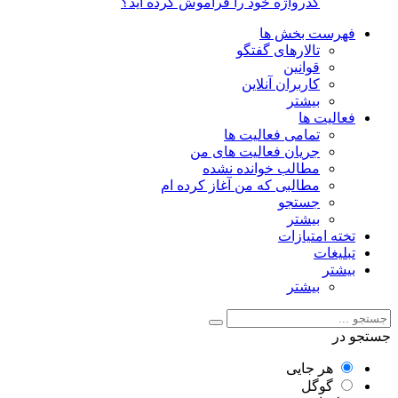
گذرواژه خود را فراموش کرده اید؟
فهرست بخش ها
تالارهای گفتگو
قوانین
کاربران آنلاین
بیشتر
فعالیت ها
تمامی فعالیت ها
جریان فعالیت های من
مطالب خوانده نشده
مطالبی که من آغاز کرده ام
جستجو
بیشتر
تخته امتیازات
تبلیغات
بیشتر
بیشتر
جستجو در
هر جایی
گوگل