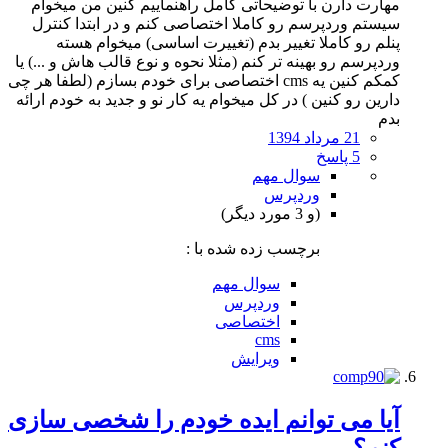
مهارت دارن با توضیحاتی کامل راهنماییم کنین من میخوام
سیستم وردپرسم رو کاملا اختصاصی کنم و در ابتدا کنترل
پنلم رو کاملا تغییر بدم (تغییرت اساسی) میخوام هسته
وردپرسم رو بهینه تر کنم (مثلا نحوه و نوع قالب هاش و ...) یا
کمکم کنین یه cms اختصاصی برای خودم بسازم (لطفا هر چی
دارین رو کنین ) در کل میخوام یه کار نو و جدید به خودم ارائه
بدم
21 مرداد 1394
5 پاسخ
سوال مهم
وردپرس
(و 3 مورد دیگر)
برچسب زده شده با :
سوال مهم
وردپرس
اختصاصی
cms
ویرایش
آیا می توانم ایده خودم را شخصی سازی