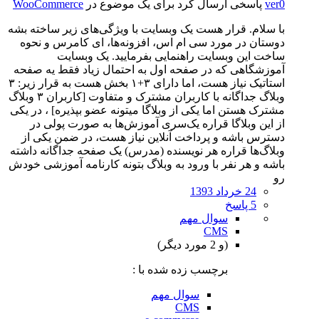
ver0
پاسخی ارسال کرد برای یک موضوع در
WooCommerce
با سلام. قرار هست یک وبسایت با ویژگی‌های زیر ساخته بشه
دوستان در مورد سی‌ ام اس‌، افزونه‌ها، ای‌ کامرس و نحوه
ساخت این وبسایت راهنمایی‌ بفرمایید. یک وبسایت
آموزشگاهی که در صفحه اول به احتمال زیاد فقط یه صفحه
استاتیک نیاز هست، اما دارای ۳+۱ بخش هست به قرار زیر: ۳
وبلاگ جداگانه با کاربران مشترک و متفاوت [کاربران ۳ وبلاگ
مشترک هستن اما یکی‌ از وبلاگا میتونه عضو بپذیره] ، در یکی‌
از این وبلاگا قراره یک‌سری آموزش‌ها به صورت پولی‌ در
دسترس باشه و پرداخت آنلاین نیاز هست، در ضمن یکی‌ از
وبلاگ‌ها قراره هر نویسنده (مدرس) یک صفحه جداگانه داشته
باشه و هر نفر با ورود به وبلاگ بتونه کارنامه آموزشی خودش
رو
24 خرداد 1393
5 پاسخ
سوال مهم
CMS
(و 2 مورد دیگر)
برچسب زده شده با :
سوال مهم
CMS