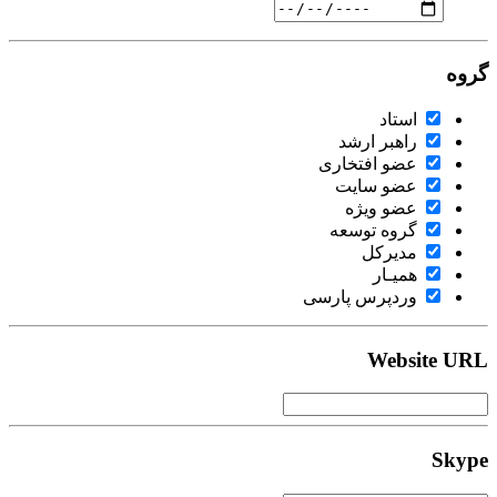
گروه
استاد
راهبر ارشد
عضو افتخاری
عضو سایت
عضو ویژه
گروه توسعه
مدیرکل
همیـار
وردپرس پارسی
Website URL
Skype