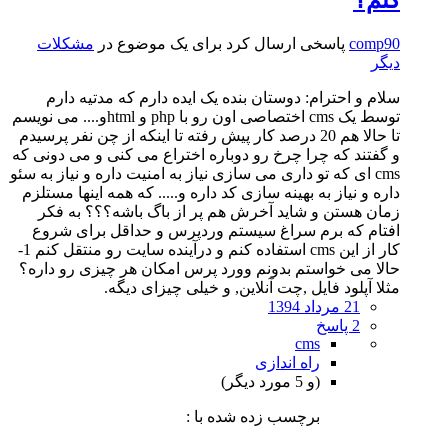
کنم؟
comp90
پاسخی ارسال کرد برای یک موضوع در
مشکلات
دیگر
سلام و احترام: دوستان بنده یک ایده دارم که مدتیه دارم
توسط یک cms اختصاصی اون رو با php و htmlو.... می نویسم
تا حالا هم 20 درصد کار پیش رفته تا اینکه از چن نفر پرسیدم
و گفتند که چرا چرخ رو دوباره اختراع می کنی و می دونی که
cms ای که تو داری می سازی نیاز به امنیت داره و نیاز به سئو
داره و نیاز به بهینه سازی کد داره و..... که همه اینها مستلزم
زمان هستن و شاید آخرش هم پر از باگ باشه؟؟؟ به فکر
افتام که برم سراغ سیستم وردپرس و حداقل برای شروع
کار از این cms استفاده کنم و درآینده سایت رو منتقل کنم 1-
حالا می خواستم بدونم وورد پرس امکان هر چیزی رو داره؟
مثلا آپلود فایل ,چت آنلاین, و خیلی چیزای دیگه.
21 مرداد 1394
2 پاسخ
cms
راه اندازی
(و 5 مورد دیگر)
برچسب زده شده با :