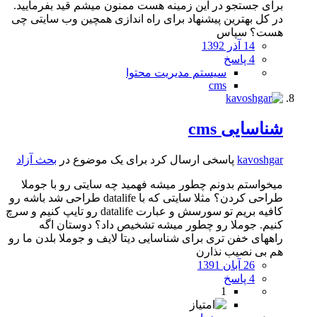
برای جستجو در این زمینه هست ممنون میشم قید بفرمایید.
در کل بهترین پیشنهاد برای راه اندازی همچین وب سایتی چی
هست؟ سپاس
14 آذر 1392
4 پاسخ
سیستم مدیریت محتوا
cms
شناسایی cms
kavoshgar
پاسخی ارسال کرد برای یک موضوع در
بحث آزاد
میخواستم بدونم چطور میشه فهمید چه سایتی رو با جوملا
طراحی کردن؟ مثلا سایتی که با datalife طراحی شد باشه رو
کافیه بریم تو سورسش و عبارت datalife رو تایپ کنیم و سرچ
کنیم. جوملا رو چطور میشه تشخیص داد؟ دوستان اگه
راههای خفن تری برای شناسایی دیتا لایف و جوملا بلدن ما رو
هم بی نصیب نذارن
26 آبان 1391
4 پاسخ
1