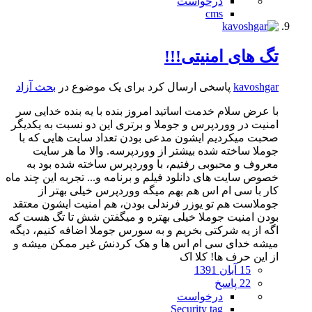
درخواست
cms
تگ های امنیتی!!!
kavoshgar
پاسخی ارسال کرد برای یک موضوع در
بحث آزاد
با عرض سلام خدمت اساتید امروز بنده با یه بنده خدایی سر
امنیت در ووردپرس و جوملا و برتری این دو نسبت به یکدیگر
صحبت میکردیم ایشون مدعی بودن تعداد سایت هایی که با
جوملا ساخته شده بیشتر از ووردپرسه. والا ما هر سایت
معروف و محبوبی رفتیم، با ووردپرس ساخته شده بود به
خصوص سایت های دانلود فیلم و برنامه و... تجربه این چند ماه
کار با سی ام اس هم بهم میگه ووردپرس خیلی بهتر از
جوملاست هم تو یوزر فرندلی بودن، هم امنیت ایشون معتقد
بودن امنیت جوملا خیلی بهتره و میگفتن شش تا تگ هست که
اگه از یه شرکتی بخریم و به سورس جوملا اضافه کنیم، دیگه
میشه خدای سی ام اس ها و هک کردنش غیر ممکن میشه و
از این حرف ها! کلا اک
15 آبان 1391
22 پاسخ
درخواست
Security tag