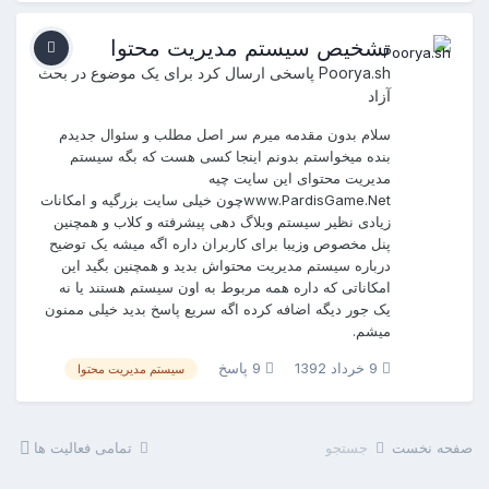
تشخیص سیستم مدیریت محتوا
Poorya.sh
پاسخی ارسال کرد برای یک موضوع در
بحث
آزاد
سلام بدون مقدمه میرم سر اصل مطلب و سئوال جدیدم
بنده میخواستم بدونم اینجا کسی هست که بگه سیستم
مدیریت محتوای این سایت چیه
www.PardisGame.Netچون خیلی سایت بزرگیه و امکانات
زیادی نظیر سیستم وبلاگ دهی پیشرفته و کلاب و همچنین
پنل مخصوص وزیبا برای کاربران داره اگه میشه یک توضیح
درباره سیستم مدیریت محتواش بدید و همچنین بگید این
امکاناتی که داره همه مربوط به اون سیستم هستند یا نه
یک جور دیگه اضافه کرده اگه سریع پاسخ بدید خیلی ممنون
میشم.
9 خرداد 1392
9 پاسخ
سیستم مدیریت محتوا
صفحه نخست
جستجو
تمامی فعالیت ها