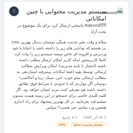
سیستم مدیریت محتوایی با چنین
امکاناتی
masood1111
پاسخی ارسال کرد برای یک موضوع در
بحث آزاد
سلام و وقت بخیر خدمت همگی دوستان بدنبال بهترین cms
ـی هستم که توانایی های زیر را داشته باشد یا احیانا با خود
وردپرس و افزونه ای خاص میشه سیستم زیر را پیاده کرد:
کاملا کاربرمحور اینکه کاربر امکان ارسال مطلب داشته
باشند (انتشار با تایید مدیریت) امکان ویرایش مطالب
ارسالی توسط بقیه اعضا امکانات پیشرفته امتیازدهی به
مطالب ارسالی سئو خوب، امن، سبک، زیبا و آجاکسی!
دوستان اگر مواردی که تا حدودی با شرایط فوق تطابق
داشته باشند هم معرفی کنند، مزید امتنان خواهد بود. اگر
کلمه کلیدی خاصی برای جستجو در این زمینه هست ممنون
میشم قید بفرمایید. در کل بهترین پیشنهاد برای راه اندازی
همچین وب سایتی چی هست؟ سپاس
14 آذر 1392
4 پاسخ
سیستم مدیریت محتوا
cms