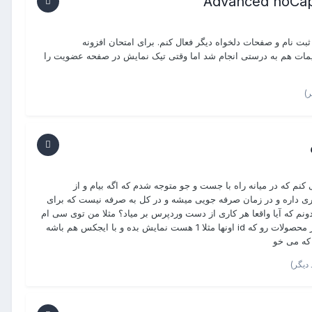
بت نام و صفحات دلخواه دیگر فعال کنم. برای امتحان افزونه
ودم، حتی تنظیمات هم به درستی انجام شد اما وقتی تیک نمایش در صفحه عضویت را
م که در میانه راه با جست و جو متوجه شدم که اگه بیام و از
متری داره و در زمان صرفه جویی میشه و در کل به صرفه نیست که برای
ی خواستم بدونم که آیا واقعا هر کاری از دست وردپرس بر میاد؟ مثلا من توی سی ام
اس اختصاصی ام به یه جا میرسه که مثلا توی یک صفحه می خوام یه سری از محصولات رو که id اونها مثلا 1 هست نمایش بده و با ایجکس هم باشه
 که می خو