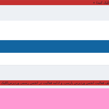
یک کنید)
×
ف فعالیت انجمن وردپرس پارسی، و ادامه فعالیت در انجمن رسمی وردپرس(کلیک ک