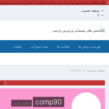
توقف فعالیت انجمن وردپرس پارسی، و ادامه فعالیت در انجمن رسمی وردپرس(کل
صفحه نخست
فهرست بخش ها
فعالیت ها
تخته امتیازات
تبلیغات
صفحه نخست
comp90
توق
comp90
عضو سایت