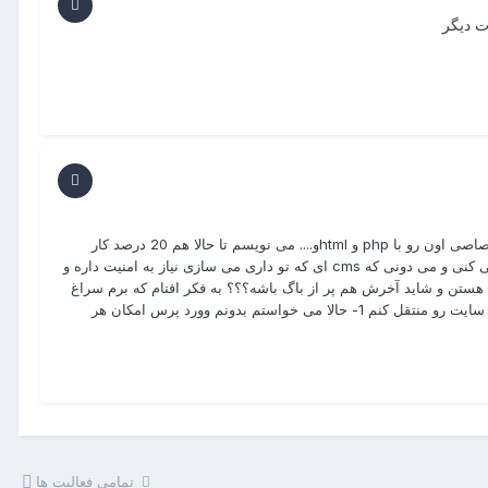
 دیگر
سلام و احترام: دوستان بنده یک ایده دارم که مدتیه دارم توسط یک cms اختصاصی اون رو با php و htmlو.... می نویسم تا حالا هم 20 درصد کار
پیش رفته تا اینکه از چن نفر پرسیدم و گفتند که چرا چرخ رو دوباره اختراع می کنی و می دونی که cms ای که تو داری می سازی نیاز به امنیت داره و
زمان هستن و شاید آخرش هم پر از باگ باشه؟؟؟ به فکر افتام که برم سراغ
سیستم وردپرس و حداقل برای شروع کار از این cms استفاده کنم و درآینده سایت رو منتقل کنم 1- حالا می خواستم بدونم وورد پرس امکان هر
تمامی فعالیت ها