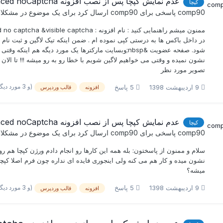
عدم نمایش کپچا پس از نصب افزونه Advanced noCaptcha
کپچا
comp90
پاسخی برای
comp90
ارسال کرد برای یک موضوع در
مشکلات
در داخل باکس ها به درستی کپی نموده ام . ضمن اینکه تیک لاگین و ثبت نام
شود. صفحه عضویت &nbsp;وبسایت مارکترها یک مورد دیگه ه
تصویر مورد نظر
(و 3 مورد دیگر)
9 اردیبهشت 1398
5 پاسخ
افزونه
قالب وردپرس
عدم نمایش کپچا پس از نصب افزونه Advanced noCaptcha
کپچا
comp90
پاسخی برای
comp90
ارسال کرد برای یک موضوع در
مشکلات
نشون میده و کار هم می کنه ولی اینجوری فایده ای نداره چون فرم اصلا کپچ
میشه؟
(و 3 مورد دیگر)
9 اردیبهشت 1398
5 پاسخ
افزونه
قالب وردپرس