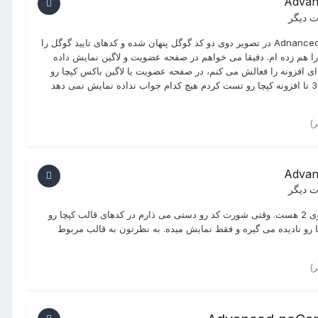
 دیگر
ممنون میشم راهنمایی کنید : نام افزونه : Adnanced no captcha &visible captcha در تصویر دوی دو کد گوگل پنهان شده و کدهای تایید گوگل را
 را هم زده ام. دقیقا می خواهم در صفحه عضویت و لاگین نمایش داده
م اینکه وقتی ای افزونه را فعالش می کنم، در صفحه عضویت یا لاگین باکس کپچا رو
نشون نمیده و وقتی می خواهیم لاگین شویم با خطا رو به رو میشه !!! تا الان 3 تا افزونه کپچا رو تست کردم هیچ کدام جواب نداده نمایش نمی دهد
 دیگر
سلام و ممنون از پاسختون: بله همه این کارها رو انجام دادم ورژن کپچا هم روی 2 هست. وقتی شورت کد رو دستی می ذارم در کدهای قالب کپچا رو
ا رو نادیده می گیره و فقط نمایش میده. به نظرتون به قالب مربوط