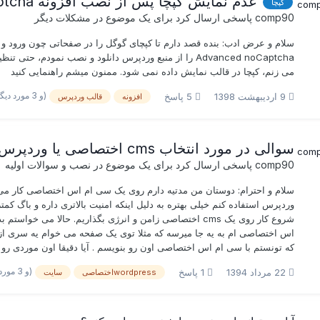
عدم نمایش کپچا پس از نصب افزونه Advanced noCaptcha
کپچا
comp90
پاسخی ارسال کرد برای یک موضوع در
مشکلات دیگر
سلام و عرض ادب: بنده قصد دارم تا کپچای گوگل را در صفحاتی چون ورود و ث
Advanced noCaptcha را از منبع وردپرس دانلود و نصب نم
می زنم، کپچا در قالب نمایش داده نمی شود. ممنون میشم راهنمایی کنید
(و 3 مورد دیگر)
9 اردیبهشت 1398
5 پاسخ
افزونه
قالب وردپرس
سوالی در مورد انتخاب cms اختصاصی یا وردپرس
comp90
پاسخی ارسال کرد برای یک موضوع در
نصب و سوالات اولیه
سلام و احترام: دوستان من مدتیه دارم روی یک سی ام اس اختصاصی کار می کن
وردپرس استفاده کنم خیلی بهتره به دلیل اینکه امنیت بالاتری داره و باگ ک
شروع کار روی یک cms اختصاصی زامن و انرژی بگذاریم. حالا م
که تونستم با سی ام اس اختصاصی اون رو بنویسم . آیا دقیقا اون موردی رو
(و 3 مورد دیگر)
22 مرداد 1394
1 پاسخ
wordpressاختصاصی
سایت