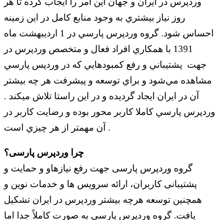
وردپرس در ايران و جهان اين امر را ايجاب كرده تا هر
روز نياز بيشتري به وجود منابع كامل در اين زمينه
احساس شود. گروه وردپرس پارسي در 1 ارديبهشت ماه
1391 با همكاري افراد فعال و متخصص وردپرس در
جهت پشتيباني و رفع كمبود‌هايي كه در وردپس پارسي
مشاهده مي‌شود و براي توسعه و پيشرفت هر چه بيشتر
آن در ايران ايجاد گرديده و در اين راستا تلاش ميكند .
وردپرس پارسي كاملا كاربر محور بوده و رضايت كاربر در
آن مهمتر از هر چيزي است .
چرا وردپرس پارسی؟
گروه وردپرس پارسی جهت رفع نیازهاو و حمایت و
پشتیبانی کاربران، ارائه سرویس ها و خدمات نوین و
همچنین توسعه هرچه بیشتر وردپرس در ایران تشکیل
یافت. گروه وردپرس پارسی به صورت کاملاً جدا اما