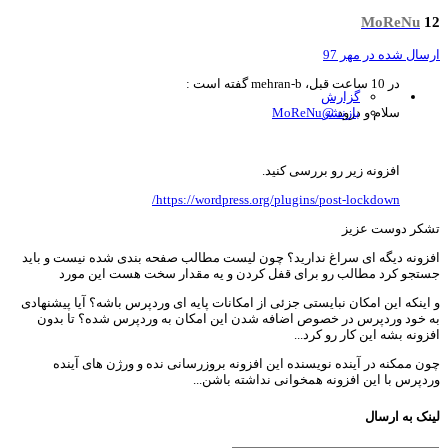
MoReNu
سال شده در
مهر 97
در 10 ساعت قبل، mehran-b گفته است :
گزارش
سلام و درود
بازنشر
@MoReNu
افزونه زیر رو بررسی کنید.
https://wordpress.org/plugins/post-lockdown/
کر دوست عزیز
زونه دیگه ای سراغ ندارید؟ چون لیست مطالب صفحه بندی شده نیست و باید
تجو کرد مطالب رو برای قفل کردن و یه مقدار سخت هست این مورد
اینکه این امکان نبایستی جزئی از امکانات پایه ای وردپرس باشه؟ آیا پیشنهادی
 خود وردپرس در خصوص اضافه شدن این امکان به وردپرس شده؟ تا بدون
زونه بشه این کار رو کرد...
ن ممکنه در آینده نویسنده این افزونه بروزرسانی نده و ورژن های آینده
دپرس با این افزونه همخوانی نداشته باشن...
نک به ارسال