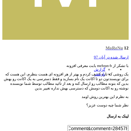
MoReNu
سال شده در
آبان 97
ر از mehran-b بابت معرفی افزونه
گزارش
بازنشر
 روشی که تازه کشف کردم و بهتر از هر افزونه ای هست بنظرم، این هست که
ای نویسندتون دو تا اکانت یک نام بسازید و فقط دسترسی به یک اکانت رو بهش
ین که بتونه مطالب رو ارسال کنه و بعد از تائید مطالب توسط شما نویسنده
شته رو به اکانت دومش که دسترسی بهش نداره تغییر بدین
 نظرم این بهترین روش اومد
ر شما چیه دوست عزیز؟
نک به ارسال