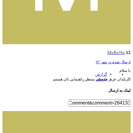
MoReNu
سال شده در
مهر 97
 سلام
گزارش
بازنشر
ربلدان عزیز همچنان منتظر راهنمایی تان هستم
نک به ارسال