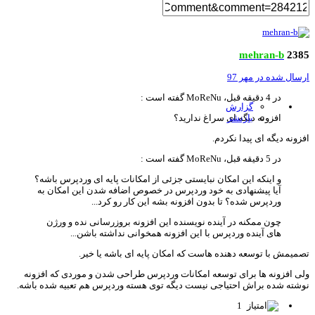
mehran-b
23
سال شده در
مهر 97
در 4 دقیقه قبل، MoReNu گفته است :
گزارش
بازنشر
افزونه دیگه ای سراغ ندارید؟
زونه دیگه ای پیدا نکردم.
در 5 دقیقه قبل، MoReNu گفته است :
و اینکه این امکان نبایستی جزئی از امکانات پایه ای وردپرس باشه؟
آیا پیشنهادی به خود وردپرس در خصوص اضافه شدن این امکان به
وردپرس شده؟ تا بدون افزونه بشه این کار رو کرد...
چون ممکنه در آینده نویسنده این افزونه بروزرسانی نده و ورژن
های آینده وردپرس با این افزونه همخوانی نداشته باشن...
میمش با توسعه دهنده هاست که امکان پایه ای باشه یا خیر.
ی افزونه ها برای توسعه امکانات وردپرس طراحی شدن و موردی که افزونه
شته شده براش احتیاجی نیست دیگه توی هسته وردپرس هم تعبیه شده باشه.
1