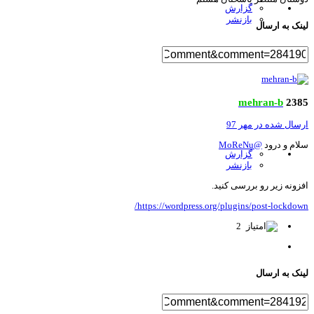
گزارش
بازنشر
نک به ارسال
mehran-b
23
سال شده در
مهر 97
ام و درود
@MoReNu
گزارش
بازنشر
زونه زیر رو بررسی کنید.
https://wordpress.org/plugins/post-lockdow
2
نک به ارسال