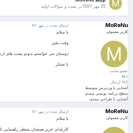
25 مهر 1397
در
نصب و سوالات اولیه
MoReNu
ارسال شده در
مهر 97
کاربر معمولی
با سلام
وقت بخیر
دوستان می خواستم بدونم پست های ارسال
با تشکر
عضو سایت
12
162 ارسال
آشنایی با وردپرس
متوسط
سطح برنامه نویسی
مبتدی
آشنایی با طراحی
مبتدی
MoReNu
ارسال شده در
مهر 97
کاربر معمولی
با سلام
کاربلدان عزیز همچنان منتظر راهنمایی ت