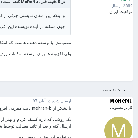
2385
در 5 دقیقه قبل، MoReNu گفته است :
2880 ارسال
موقعیت
ایران
و اینکه این امکان نبایستی جزئی از 
چون ممکنه در آینده نویسنده این افزو
تصمیمش با توسعه دهنده هاست که امکان پ
ولی افزونه ها برای توسعه امکانات ور
2 هفته بعد...
MoReNu
ارسال شده در
آبان 97
کاربر معمولی
با تشکر از mehran-b بابت معرفی افزونه
یک روشی که تازه کشف کردم و بهتر از ه
ارسال کنه و بعد از تائید مطالب توسط 
به نظرم این بهترین روش اومد