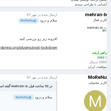
آشنایی با طراحی
مبتدی
mehran-b
ارسال شده در
مهر 97
کاربر فعال
سلام و درود
@MoReNu
افزونه زیر رو بررسی کنید.
rdpress.org/plugins/post-lockdown/
راهبر ارشد
2385
2880 ارسال
موقعیت
ایران
MoReNu
ارسال شده در
مهر 97
کاربر معمولی
در 10 ساعت قبل، mehran-b گفته است :
سلام و درود
@MoReNu