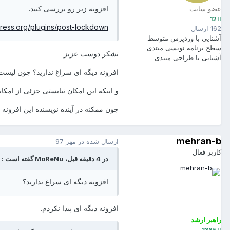
افزونه زیر رو بررسی کنید.
عضو سایت
12
press.org/plugins/post-lockdown/
162 ارسال
آشنایی با وردپرس
متوسط
سطح برنامه نویسی
مبتدی
تشکر دوست عزیز
آشنایی با طراحی
مبتدی
افزونه دیگه ای سراغ ندارید؟ چون لیس
و اینکه این امکان نبایستی جزئی از امک
چون ممکنه در آینده نویسنده این افزونه 
mehran-b
ارسال شده در
مهر 97
کاربر فعال
در 4 دقیقه قبل، MoReNu گفته است :
افزونه دیگه ای سراغ ندارید؟
افزونه دیگه ای پیدا نکردم.
راهبر ارشد