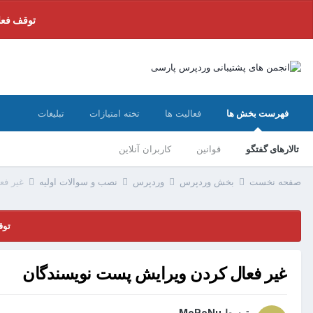
توقف فعا
فهرست بخش ها
فعالیت ها
تخته امتیازات
تبلیغات
تالارهای گفتگو
قوانین
کاربران آنلاین
صفحه نخست
بخش وردپرس
وردپرس
نصب و سوالات اولیه
غیر فع
توق
غیر فعال کردن ویرایش پست نویسندگان
توسط
MoReNu
،