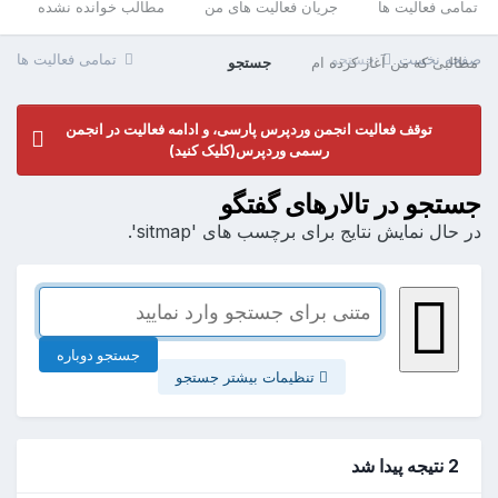
تمامی فعالیت ها
جریان فعالیت های من
مطالب خوانده نشده
صفحه نخست
جستجو
تمامی فعالیت ها
مطالبی که من آغاز کرده ام
جستجو
توقف فعالیت انجمن وردپرس پارسی، و ادامه فعالیت در انجمن
رسمی وردپرس(کلیک کنید)
جستجو در تالارهای گفتگو
در حال نمایش نتایج برای برچسب های 'sitmap'.
جستجو دوباره
تنظیمات بیشتر جستجو
2 نتیجه پیدا شد