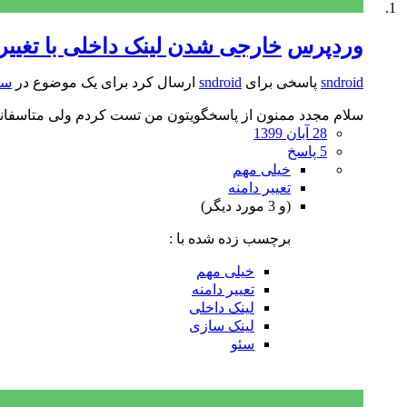
وردپرس
خارجی شدن لینک داخلی با تغییر 
sndroid
پاسخی برای
sndroid
ارسال کرد برای یک موضوع در
سئ
سلام مجدد ممنون از پاسخگویتون من تست کردم ولی متاسفانه
28 آبان 1399
5 پاسخ
خیلی مهم
تعییر دامنه
(و 3 مورد دیگر)
برچسب زده شده با :
خیلی مهم
تعییر دامنه
لینک داخلی
لینک سازی
سئو