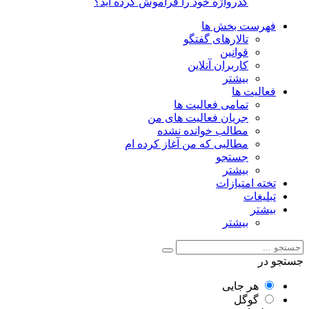
گذرواژه خود را فراموش کرده اید؟
فهرست بخش ها
تالارهای گفتگو
قوانین
کاربران آنلاین
بیشتر
فعالیت ها
تمامی فعالیت ها
جریان فعالیت های من
مطالب خوانده نشده
مطالبی که من آغاز کرده ام
جستجو
بیشتر
تخته امتیازات
تبلیغات
بیشتر
بیشتر
جستجو در
هر جایی
گوگل