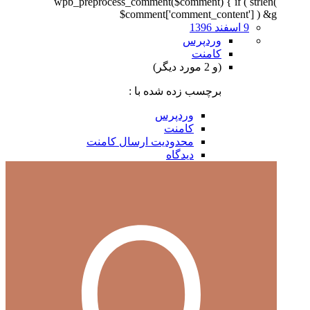
wpb_preprocess_comment($comment) { if ( strlen(
$comment['comment_content'] ) &g
9 اسفند 1396
وردپرس
کامنت
(و 2 مورد دیگر)
برچسب زده شده با :
وردپرس
کامنت
محدودیت ارسال کامنت
دیدگاه