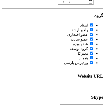
گروه
استاد
راهبر ارشد
عضو افتخاری
عضو سایت
عضو ویژه
گروه توسعه
مدیرکل
همیـار
وردپرس پارسی
Website URL
Skype