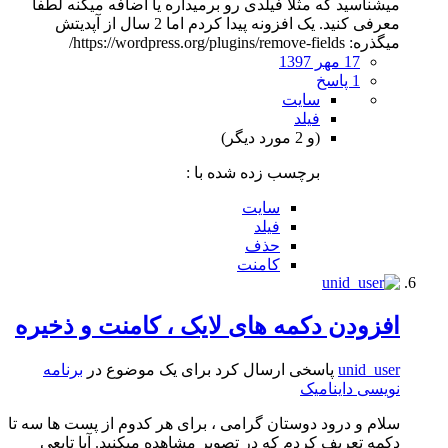
میشناسید که مثلا فیلدی رو برمیداره یا اضافه میکنه لطفا
معرفی کنید. یک افزونه پیدا کردم اما 2 سال از آپدیتش
میگذره: https://wordpress.org/plugins/remove-fields/
17 مهر 1397
1 پاسخ
سایت
فیلد
(و 2 مورد دیگر)
برچسب زده شده با :
سایت
فیلد
حذف
کامنت
افزودن دکمه های لایک ، کامنت و ذخیره
unid_user
پاسخی ارسال کرد برای یک موضوع در
برنامه
نویسی داینامیک
سلام و درود دوستان گرامی ، برای هر کدوم از پست ها سه تا
دکمه تعریف کردم که در تصویر مشاهده میکنید. آیا تابعی