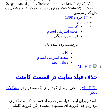
$args['max_depth'] , 'before' => '<div class="reply">','after'
=> '</div>'))); ?></div> ممنون میشم کمکم کنید مشکل رو
حل کنم مرسی
17 خرداد 1398
8 پاسخ
کامنت
مجله اینترنتی آیسام
(و 1 مورد دیگر)
برچسب زده شده با :
کامنت
مجله اینترنتی آیسام
ریپلای نظر
حذف فیلد سایت در قسمت کامنت
M a H D i
پاسخی ارسال کرد برای یک موضوع در
مشکلات
دیگر
باسلام برای اینکه فیلد سایت رو از قسمت کامنت گذاری
برداریم چه افزونه ای پیشنهاد میشه؟ اگر افزونه کاملی