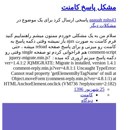
مشکل پاسخ کامنت
aaauah nshs43
پاسخی ارسال کرد برای یک موضوع در
مشکلات دیگر
سلام من به یک مشکلی خوردم ممنون میشم راهنماییم کنید
فرم کامنت به صورت ajax باز نمیشه وقتی دکمه پاسخ به
کامنت رو میزنی و برای پاسخ صفحه reload میشه ، حتی
comment-script هم فراخوانی کردم تو صفحه single وقتی رو
دکمه پاسخ میزنم اروری که میده : jquery-migrate.min.js?
ver=1.4.1:2 JQMIGRATE: Migrate is installed, version 1.4.1
comment-reply.min.js?ver=4.8.1:1 Uncaught TypeError:
Cannot read property 'getElementsByTagName' of null at
Object.moveForm (comment-reply.min.js?ver=4.8.1:1) at
HTMLAnchorElement.onclick (VM736 ?replytocom=2:182)
25 شهریور 1396
کامنت
دیدگاه