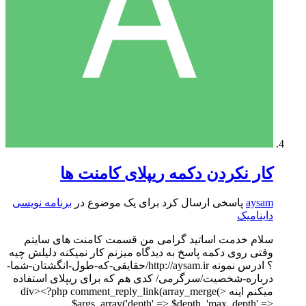
کار نکردن دکمه ریپلای کامنت ها
aysam
پاسخی ارسال کرد برای یک موضوع در
برنامه نویسی
داینامیک
سلام خدمت اساتید گرامی من قسمت کامنت های سایتم
وقتی روی دکمه پاسخ به دیدگاه میزنم کار نمیکنه دلیلش چیه
؟ ادرس نمونه http://aysam.ir/حقایقی-که-طول-انگشتان-شما-
درباره-شخصیت/سرگرمی/ کدی هم که برای ریپلای استفاده
میکنم اینه <div><?php comment_reply_link(array_merge(
$args, array('depth' => $depth, 'max_depth' =>