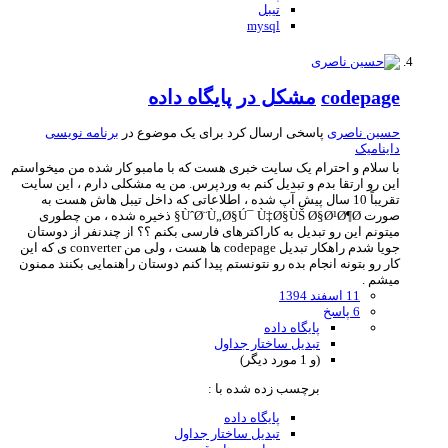
تیبل
mysql
codepage
مشکل در پایگاه داده
حسین ناصری
پاسخی ارسال کرد برای یک موضوع در
برنامه نویسی
داینامیک
با سلام و احترام یک سایت خبری هست که با مامبو کار شده من میخواستم
این رو ارتقا بدم و تبدیل کنم به وردپرس. من یه مشکلی دارم ، این سایت
تقریباً 10 سال پیش آپ شده ، اطلاعاتی که داخل تیبل هاش هست به
صورت ÙˆØ¨Ù„Ø§Ú¯ Ù‡Ø§ÙŠ Ø§Ø¹Ø¶Ø§ ذخیره شده ، من چطوری
میتونم این رو تبدیل به کاراکترهای فارسی بکنم ؟؟ از چندنفر از دوستان
جویا شدم راهکار تبدیل codepage ها هست ، ولی من converter ی که این
کار رو بتونه انجام بده رو نتونستم پیدا کنم دوستان راهنمایی بکنند ممنون
میشم .
11 اسفند 1394
6 پاسخ
پایگاه داده
تبدیل ساختار جداول
(و 1 مورد دیگر)
برچسب زده شده با :
پایگاه داده
تبدیل ساختار جداول