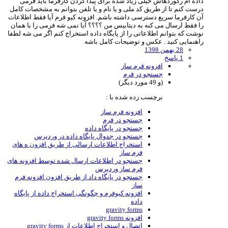
داده ام رکوردهاش خیلی زیاد شده برای پیدا کردن کارفرما باید فرمی
درست کنم تا از طریق کد ملی و یا نام و یا تلفن بتوانم به مشخصات کامل
آن کارفرما سریع دسترسی داشته باشم. افزونه کیو فرم آیا فقط اطلاعات
را فقط ارسال می کنه به دیتابیس من ؟؟؟؟ آیا نمی شه فرمی را با همان
نوشت که بتوانم اطلاعاتی را از پایگاه داده استخراج کنم اگر می شه لطفا
راهنمایی کنید . عکس و توضیحات کامل باشه
28 بهمن 1398
1 پاسخ
افزونه فرم ساز
جستجو در فرم
(و 49 مورد دیگر)
برچسب زده شده با :
افزونه فرم ساز
جستجو در فرم
جستجو در پایگاه داده
جستجو در جدوال پایگاه داده در وردپرس
استخراج اطلاعات ارسالی از طریق افزون ه های
فرم ساز
جستجو در اطلاعات ارسال شده توسط افزونه های
فرم ساز وردپرس
جستجو در پایگاه داد از طریق افزون افزونه فرم
ساز
افزونه کیوفرم و چگونگی استخراج داده از پایگاه
داده
gravity forms
افزونه gravity forms
اتصال و استخراج اطلاعات از gravity forms