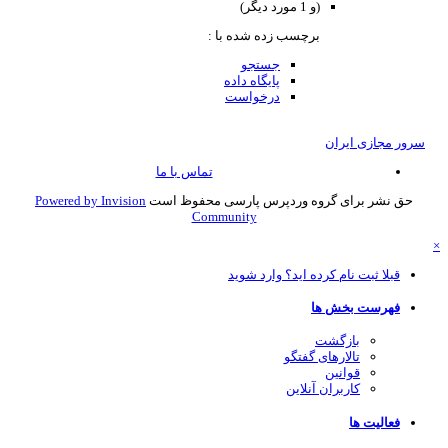
(و 1 مورد دیگر)
برچسب زده شده با :
جستجو
پایگاه داده
درخواست
سرور مجازی ایران
تماس با ما
حق نشر برای گروه وردپرس پارسی محفوظ است
Powered by Invision
Community
قبلا ثبت نام کرده اید؟ وارد شوید
فهرست بخش ها
بازگشت
تالارهای گفتگو
قوانین
کاربران آنلاین
فعالیت ها