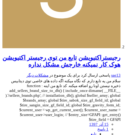
رجیستراکتیویشن
تابع من توی رجیستر اکتیویشن
هوک کار نمیکنه خارجش مشکل نداره
sae13
پاسخی ارسال کرد برای یک موضوع در
مشکلات دیگر
سلام من یه تابع دارم. که نگاه میکنه اگه داده های خاصی توی دیتابیس
ذخیره نیستن اونا رو اضافه میکنه. کد تابع من اینه : function
add_sellers_brand_size_to_db() { include_once dirname( __FILE__
).'/sellers_brands.php'; // installation_db(); global $seller_array; global
$brands_array; global $tire_sabok_size_gf_field_id; global
$tire_sangin_size_gf_field_id; global $tire_gravity_form_id;
$current_user = wp_get_current_user(); $current_user_name =
$current_user->user_login; // $entry_size=GFAPI::get_entry()
$tire_field = GFAPI
15 آذر 1397
1 پاسخ
تابع