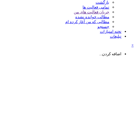
بازگشت
تمامی فعالیت ها
جریان فعالیت های من
مطالب خوانده نشده
مطالبی که من آغاز کرده ام
جستجو
تخته امتیازات
تبلیغات
اضافه کردن...