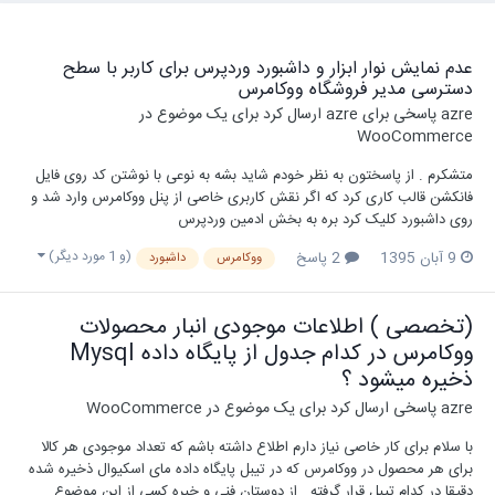
عدم نمایش نوار ابزار و داشبورد وردپرس برای کاربر با سطح
دسترسی مدیر فروشگاه ووکامرس
azre
پاسخی برای
azre
ارسال کرد برای یک موضوع در
WooCommerce
متشکرم . از پاسختون به نظر خودم شاید بشه به نوعی با نوشتن کد روی فایل
فانکشن قالب کاری کرد که اگر نقش کاربری خاصی از پنل ووکامرس وارد شد و
روی داشبورد کلیک کرد بره به بخش ادمین وردپرس
(و 1 مورد دیگر)
9 آبان 1395
2 پاسخ
ووکامرس
داشبورد
(تخصصی ) اطلاعات موجودی انبار محصولات
ووکامرس در کدام جدول از پایگاه داده Mysql
ذخیره میشود ؟
azre
پاسخی ارسال کرد برای یک موضوع در
WooCommerce
با سلام برای کار خاصی نیاز دارم اطلاع داشته باشم که تعداد موجودی هر کالا
برای هر محصول در ووکامرس که در تیبل پایگاه داده مای اسکیوال ذخیره شده
دقیقا در کدام تیبل قرار گرفته . از دوستان فنی و خبره کسی از این موضوع...