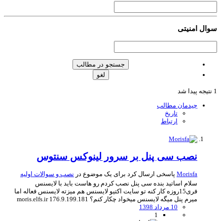
ال امنیتی
جستجو در مطالب
لغو
چیدمان مطالب
تاریخ
ارتباط
نصب سی پنل بر سرور لینوکس سنتوس
Morisfa
پاسخی ارسال کرد برای یک موضوع در
نصب و سوالات اولیه
سلام اساتید بنده سی پنل نصب کردم رو هاست باید با لایسنس
فری15روزه کار کنه تو سایت اکتیو لایسنس هم میزته لایسنس فعاله اما
میرم پنل میگه لایسنس میخواد چکار کنم؟ moris.elfs.ir 176.9.199.181
10 مرداد 1398
1