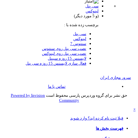
سی پنل
لینوکس
(و 5 مورد دیگر)
برچسب زده شده با :
سی پنل
لینوکس
سنتوس 7
نصب سی پنل روی سنتوس
نصب سی پنل روی لینوکس
لایسنس 15 روزه سیپنل
فعال سازی لایسنس 15 روزه سی پنل
سرور مجازی ایران
تماس با ما
حق نشر برای گروه وردپرس پارسی محفوظ است
Powered by Invision
Community
قبلا ثبت نام کرده اید؟ وارد شوید
فهرست بخش ها