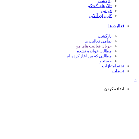
بازگشت
تالارهای گفتگو
قوانین
کاربران آنلاین
فعالیت ها
بازگشت
تمامی فعالیت ها
جریان فعالیت های من
مطالب خوانده نشده
مطالبی که من آغاز کرده ام
جستجو
تخته امتیازات
تبلیغات
اضافه کردن...