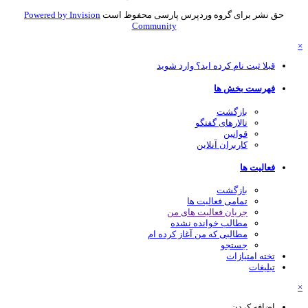
حق نشر برای گروه وردپرس پارسی محفوظ است
Powered by Invision
Community
قبلا ثبت نام کرده اید؟ وارد شوید
فهرست بخش ها
بازگشت
تالارهای گفتگو
قوانین
کاربران آنلاین
فعالیت ها
بازگشت
تمامی فعالیت ها
جریان فعالیت های من
مطالب خوانده نشده
مطالبی که من آغاز کرده ام
جستجو
تخته امتیازات
تبلیغات
اضافه کردن...