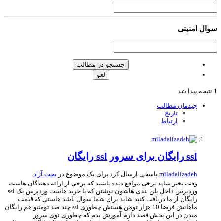
ال امنیتی
جستجو در مطالب
لغو
چیدمان مطالب
تاریخ
ارتباط
ssl رایگان برای سرور
ssl رایگان
miladalizadeh
پاسخی ارسال کرد برای یک موضوع در
بحث آزاد
وقت بخیر شاید برخی مواقع دیده باشید که برخی از ارائه دهندگان هاست
وردپرس داخل پلن بندی هاشون نوشتن که با خرید هاست وردپرس یک ssl
رایگان از ما دریافت کنید شاید برای شما سوال باشد هاستی که قیمت
ماهانش فرضا 10 هزار تومن هستش چطوری ssl چند صد تومنیو هم رایگان
میدن در این بخش قصد دارم آموزش بدم که چطوری توی سرور