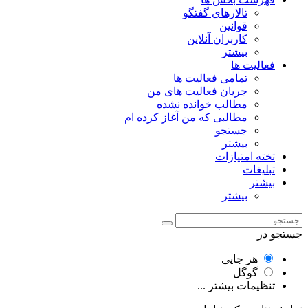
تالارهای گفتگو
قوانین
کاربران آنلاین
بیشتر
فعالیت ها
تمامی فعالیت ها
جریان فعالیت های من
مطالب خوانده نشده
مطالبی که من آغاز کرده ام
جستجو
بیشتر
تخته امتیازات
تبلیغات
بیشتر
بیشتر
جستجو در
هر جایی
گوگل
تنظیمات بیشتر ...