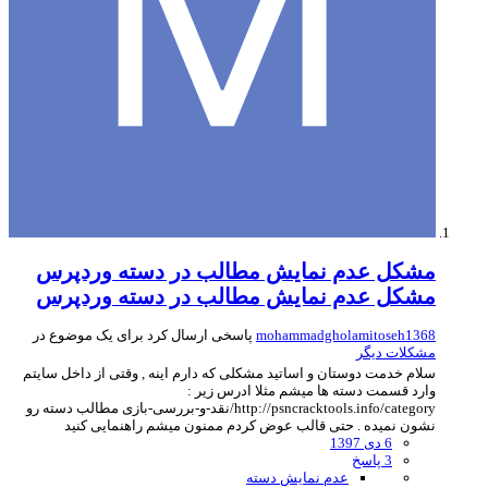
مشکل عدم نمایش مطالب در دسته وردپرس
مشکل عدم نمایش مطالب در دسته وردپرس
mohammadgholamitoseh1368
پاسخی ارسال کرد برای یک موضوع در
مشکلات دیگر
سلام خدمت دوستان و اساتید مشکلی که دارم اینه , وقتی از داخل سایتم
وارد قسمت دسته ها میشم مثلا ادرس زیر :
http://psncracktools.info/category/نقد-و-بررسی-بازی مطالب دسته رو
نشون نمیده . حتی قالب عوض کردم ممنون میشم راهنمایی کنید
6 دی 1397
3 پاسخ
عدم نمایش دسته