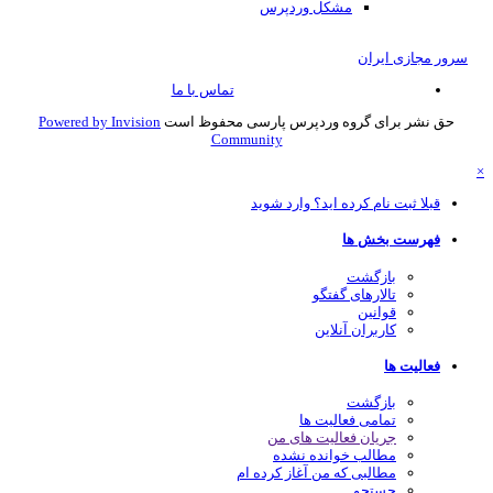
مشکل وردپرس
سرور مجازی ایران
تماس با ما
حق نشر برای گروه وردپرس پارسی محفوظ است
Powered by Invision
Community
قبلا ثبت نام کرده اید؟ وارد شوید
فهرست بخش ها
بازگشت
تالارهای گفتگو
قوانین
کاربران آنلاین
فعالیت ها
بازگشت
تمامی فعالیت ها
جریان فعالیت های من
مطالب خوانده نشده
مطالبی که من آغاز کرده ام
جستجو