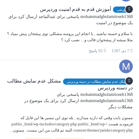
آموزش قدم به قدم امنیت وردپرس
آموزشی
mohammadgholamitoseh1368
پاسخی برای
عبدالماجد
ارسال کرد برای
یک موضوع در
امنیت
با سلام و خسته نباشید , با انجام این پروسه مشکلی توی پیشخان پیش نمیاد ؟
مثلا میشه از پیشخوان قالب و ... نصب کرد ؟
7 دی 1397
92 پاسخ
مشکل عدم نمایش مطالب
مشکل عدم نمایش مطالب در دسته وردپرس
در دسته وردپرس
mohammadgholamitoseh1368
پاسخی برای
mohammadgholamitoseh1368
ارسال کرد برای یک موضوع در
مشکلات دیگر
ممنون بابت وقتی که دارید میذارید , بله توی این مسیر ها این فایل که
فرمودید هست /public_html/wp-includes/category.php public_html/wp-
content/themes/jarida/category.php البته تم قالب من این نیست . ممنون...