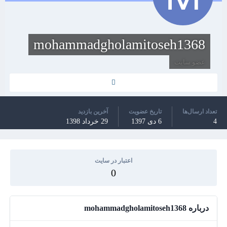
mohammadgholamitoseh1368
عضو سایت
تعداد ارسال‌ها
تاریخ عضویت
آخرین بازدید
4
6 دی 1397
29 خرداد 1398
اعتبار در سایت
0
درباره mohammadgholamitoseh1368