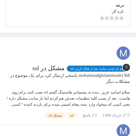
درجه
تازه کار
مشکل در ssl
عدم باز شدن سایت بعد از فعال کردن ssl
mohammadgholamitoseh1368
پاسخی ارسال کرد برای یک موضوع در
مشکلات دیگر
سلام اساتید عزیز , بنده به پشتیبانی هاستینگ گفتم ssl نصب کنند برام روی
هاست , بعد از نصب کلیه تنظیمات بعدش هم کردم اما باز سایت مشکل داره !
یعنی کسی که میخواد وارد بشه پیغام امنیتی میده برای بازدید کننده ! کسی...
27 خرداد 1398
2 پاسخ
ssl
مشکل ssl