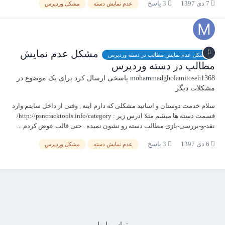
7 دی 1397
3 پاسخ
عدم نمایش دسته
مشکل وردپرس
مشکل عدم نمایش
مشکل عدم نمایش مطالب در دسته وردپرس
مطالب در دسته وردپرس
mohammadgholamitoseh1368
پاسخی ارسال کرد برای یک موضوع در
مشکلات دیگر
سلام خدمت دوستان و اساتید مشکلی که دارم اینه , وقتی از داخل سایتم وارد
قسمت دسته ها میشم مثلا ادرس زیر : http://psncracktools.info/category/
نقد-و-بررسی-بازی مطالب دسته رو نشون نمیده . حتی قالب عوض کردم ...
6 دی 1397
3 پاسخ
عدم نمایش دسته
مشکل وردپرس
تماس با ما