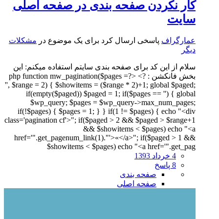
کار نکردن صفحه بندی در صفحه اصلی
سایت
عمارگراف
پاسخی ارسال کرد برای یک موضوع در
مشکلات
دیگر
سلام از این کد برای صفحه بندی سایتم استفاده میکنم: این
بخش فانکشن : ?> <?php function mw_pagination($pages =
'', $range = 2) { $showitems = ($range * 2)+1; global $paged;
if(empty($paged)) $paged = 1; if($pages == '') { global
$wp_query; $pages = $wp_query->max_num_pages;
if(!$pages) { $pages = 1; } } if(1 != $pages) { echo "<div
class='pagination cf'>"; if($paged > 2 && $paged > $range+1
&& $showitems < $pages) echo "<a
href='".get_pagenum_link(1)."'>«</a>"; if($paged > 1 &&
$showitems < $pages) echo "<a href='".get_pag
4 خرداد 1393
8 پاسخ
صفحه بندی
صفحه اصلی