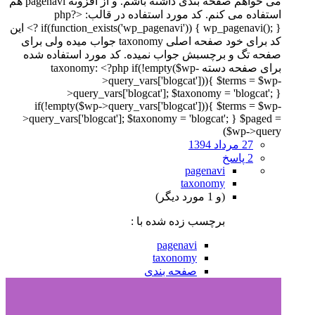
می خواهم صفحه بندی داشته باشم. و از افزونه pagenavi هم
استفاده می کنم. کد مورد استفاده در قالب: <?php
if(function_exists('wp_pagenavi')) { wp_pagenavi(); } ?> این
کد برای خود صفحه اصلی taxonomy جواب میده ولی برای
صفحه تگ و برچسبش جواب نمیده. کد مورد استفاده شده
برای صفحه دسته taxonomy: <?php if(!empty($wp-
>query_vars['blogcat'])){ $terms = $wp-
>query_vars['blogcat']; $taxonomy = 'blogcat'; }
if(!empty($wp->query_vars['blogcat'])){ $terms = $wp-
>query_vars['blogcat']; $taxonomy = 'blogcat'; } $paged =
($wp->query
27 مرداد 1394
2 پاسخ
pagenavi
taxonomy
(و 1 مورد دیگر)
برچسب زده شده با :
pagenavi
taxonomy
صفحه بندی