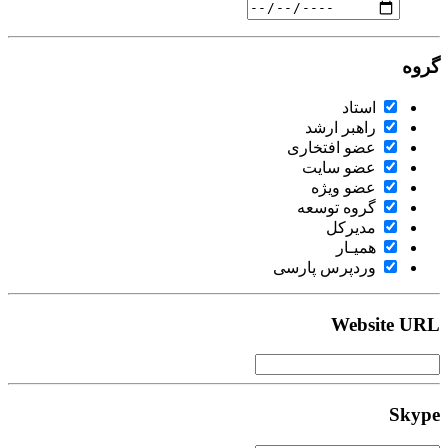
گروه
استاد
راهبر ارشد
عضو افتخاری
عضو سایت
عضو ویژه
گروه توسعه
مدیرکل
همیـار
وردپرس پارسی
Website URL
Skype