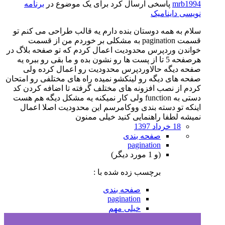
mrb1994
پاسخی ارسال کرد برای یک موضوع در
برنامه
نویسی داینامیک
سلام به همه دوستان بنده دارم یه قالب طراحی می کنم تو
قسمت pagination به مشکلی بر خوردم من از قسمت
خواندن وردپرس محدودیت اعمال کردم که تو صفحه بلاگ در
هرصفحه 5 تا از پست ها رو نشون بده و ما بقی رو ببره یه
صفحه دیگه حالاوردپرس محدودیت رو اعمال کرده ولی
صفحه های دیگه رو لینکشو نمیده راه های مختلفی رو امتحان
کردم از نصب افزونه های مختلف گرفته تا اضافه کردن کد
دستی به function ولی کار نمیکنه یه مشکل دیگه هم هست
اینکه تو دسته بندی ووکامرسم این محدودیت اصلا اعمال
نمیشه لطفا راهنمایی کنید خیلی ممنون
18 خرداد 1397
صفحه بندی
pagination
(و 1 مورد دیگر)
برچسب زده شده با :
صفحه بندی
pagination
خیلی مهم