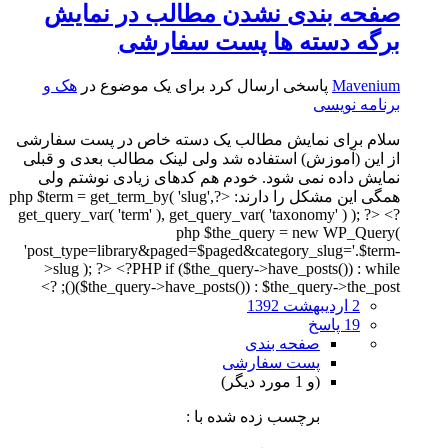
صفحه بندی نشدن مطالب در نمایش
برگه دسته ها پست سفارشی
Mavenium
پاسخی ارسال کرد برای یک موضوع در
هک و
برنامه نویسی
سلام برای نمایش مطالب یک دسته خاص در پست سفارشی
از این (آموزش) استفاده شد ولی لینک مطالب بعدی و قبلی
نمایش داده نمی شود. خودم هم کدهای زیادی نوشتم ولی
همگی این مشکل را دارند: <?php $term = get_term_by( 'slug',
get_query_var( 'term' ), get_query_var( 'taxonomy' ) ); ?> <?
php $the_query = new WP_Query(
'post_type=library&paged=$paged&category_slug='.$term-
>slug ); ?> <?PHP if ($the_query->have_posts()) : while
($the_query->have_posts()) : $the_query->the_post(); ?>
2 اردیبهشت 1392
19 پاسخ
صفحه بندی
پست سفارشی
(و 1 مورد دیگر)
برچسب زده شده با :