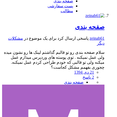
صفحه بندی
پست سفارشی
مطالب
صفحه بندی
zeinab61
پاسخی ارسال کرد برای یک موضوع در
مشکلات
دیگر
سلام صفحه بندی رو تو قالبم گذاشتم لینک ها رو نشون میده
ولی عمل نمیکنه . توی پوسته های وردپرس میذارم عمل
میکنه ولی تو قالبی که خودم طراحی کردم عمل نمیکنه.
چجوری بفهمم مشکل کجاست؟
21 دی 1394
2 پاسخ
صفحه بندی