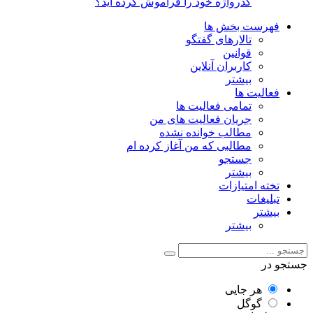
گذرواژه خود را فراموش کرده اید؟
فهرست بخش ها
تالارهای گفتگو
قوانین
کاربران آنلاین
بیشتر
فعالیت ها
تمامی فعالیت ها
جریان فعالیت های من
مطالب خوانده نشده
مطالبی که من آغاز کرده ام
جستجو
بیشتر
تخته امتیازات
تبلیغات
بیشتر
بیشتر
جستجو در
هر جایی
گوگل