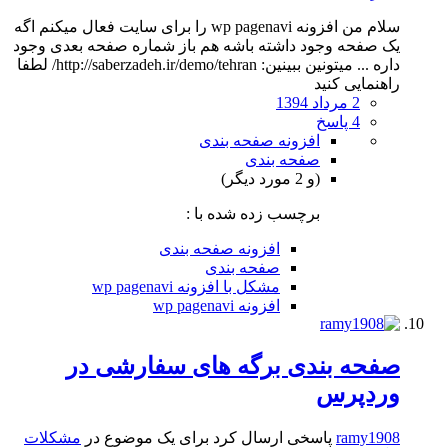
سلام من افزونه wp pagenavi را برای سایت فعال میکنم اگه
یک صفحه وجود داشته باشه هم باز شماره صفحه بعدی وجود
داره ... میتونین ببینین: http://saberzadeh.ir/demo/tehran/ لطفا
راهنمایی کنید
2 مرداد 1394
4 پاسخ
افزونه صفحه بندی
صفحه بندی
(و 2 مورد دیگر)
برچسب زده شده با :
افزونه صفحه بندی
صفحه بندی
مشکل با افزونه wp pagenavi
افزونه wp pagenavi
صفحه بندی برگه های سفارشی در
وردپرس
ramy1908
پاسخی ارسال کرد برای یک موضوع در
مشکلات