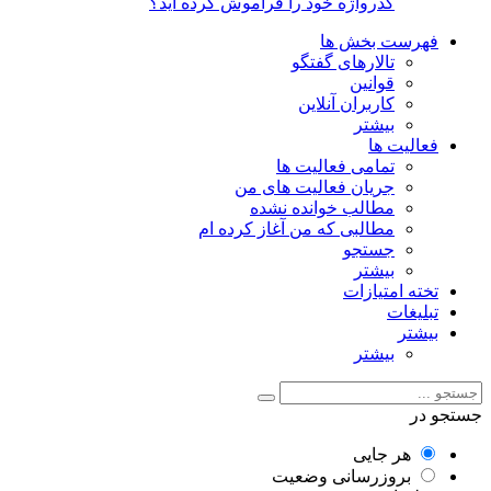
گذرواژه خود را فراموش کرده اید؟
فهرست بخش ها
تالارهای گفتگو
قوانین
کاربران آنلاین
بیشتر
فعالیت ها
تمامی فعالیت ها
جریان فعالیت های من
مطالب خوانده نشده
مطالبی که من آغاز کرده ام
جستجو
بیشتر
تخته امتیازات
تبلیغات
بیشتر
بیشتر
جستجو در
هر جایی
بروزرسانی وضعیت