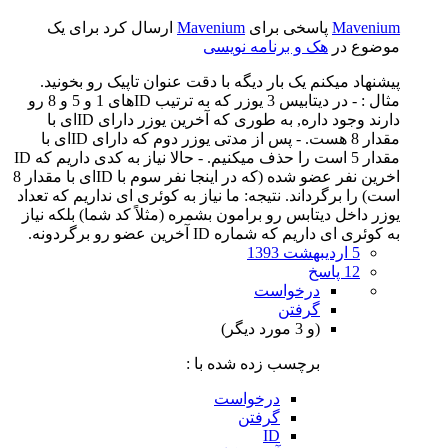
Mavenium
پاسخی برای
Mavenium
ارسال کرد برای یک
موضوع در
هک و برنامه نویسی
پیشنهاد میکنم یک بار دیگه با دقت عنوان تاپیک رو بخونید.
مثال : - در دیتابیس 3 یوزر که به ترتیب IDهای 1 و 5 و 8 رو
دارند وجود داره, به طوری که آخرین یوزر دارای IDای با
مقدار 8 هست. - پس از مدتی یوزر دوم که دارای IDای با
مقدار 5 است را حذف میکنیم. - حالا نیاز به کدی داریم که ID
اخرین نفر عضو شده (که در اینجا نفر سوم با IDای با مقدار 8
است) را برگرداند. نتیجه: ما نیاز به کوئری ای نداریم که تعداد
یوزر داخل دیتابس رو برامون بشمره (مثلاً کد شما) بلکه نیاز
به کوئری ای داریم که شماره ID آخرین عضو رو برگردونه.
5 اردیبهشت 1393
12 پاسخ
درخواست
گرفتن
(و 3 مورد دیگر)
برچسب زده شده با :
درخواست
گرفتن
ID