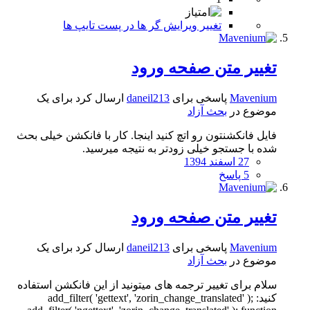
تغییر ویرایش گر ها در پست تایپ ها
تغییر متن صفحه ورود
Mavenium
پاسخی برای
daneil213
ارسال کرد برای یک
موضوع در
بحث آزاد
فایل فانکشنتون رو اتچ کنید اینجا. کار با فانکشن خیلی بحث
شده با جستجو خیلی زودتر به نتیجه میرسید.
27 اسفند 1394
5 پاسخ
تغییر متن صفحه ورود
Mavenium
پاسخی برای
daneil213
ارسال کرد برای یک
موضوع در
بحث آزاد
سلام برای تغییر ترجمه های میتونید از این فانکشن استفاده
کنید: add_filter( 'gettext', 'zorin_change_translated' );