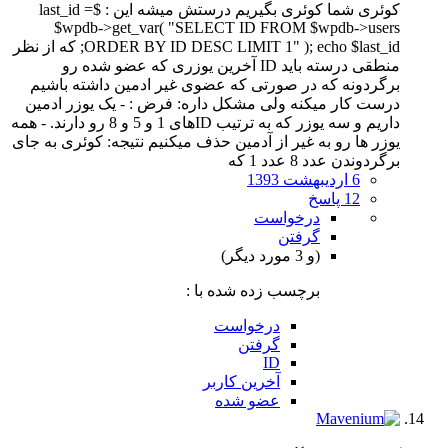
کوئری شما کوئری بگیریم درستش میشه این : $last_id =
$wpdb->get_var( "SELECT ID FROM $wpdb->users
ORDER BY ID DESC LIMIT 1" ); echo $last_id; که از نظر
منطقی درسته باید ID آخرین یوزری که عضو شده رو
برگردونه که در صورتی که عضوی غیر ادمین داشته باشیم
درست کار میکنه ولی مشکل داره: فرض : - یک یوزر ادمین
داریم و سه یوزر که به ترتیب IDهای 1 و 5 و 8 رو دارند. - همه
یوزر ها رو به غیر از آدمین حذف میکنیم نتیجه: کوئری به جای
برگردوندن عدد 8 عدد 1 که
6 اردیبهشت 1393
12 پاسخ
درخواست
گرفتن
(و 3 مورد دیگر)
برچسب زده شده با :
درخواست
گرفتن
ID
آخرین کاربر
عضو شده