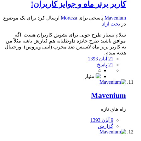
کاربر برتر ماه و جوایز کاربران!
Mavenium
پاسخی برای
Morteza
ارسال کرد برای یک موضوع
در
بحث آزاد
سلام بسیار طرح خوبی برای تشویق کاربران هست, اگه
موافق باشید طرح جایزه داوطلبانه هم کنارش باشه مثلاً من
به کاربر برتر ماه لاسنس ضد مخرب (آنتی ویروس) اورجینال
هدیه میدم.
21 آبان 1393
21 پاسخ
4
Mavenium
راه های تازه
9 آبان 1393
گزارش