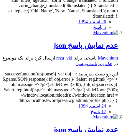
add_filter( 'ngettext', 'zorin_change_translated' ); function
zorin_change_translated( $translated ) { $translated =
str_replace( 'Old_Name', 'New_Name', $translated ); return
$translated; }
26 اسفند 1394
5 پاسخ
عدم نمایش پاسخ json
Mavenium
پاسخی برای
reza_yki
ارسال کرد برای یک موضوع
در
هک و برنامه نویسی
این رو تست بفرمایید : success:function(response){ var obj =
$.parseJSON(response); if( obj.error ){ $alert_reg.html('<p>'+
obj.massage +'</p>').slideDown(300); } if( obj.success ){
$alert_reg.html('<p>'+ obj.massage +'</p>').slideDown(300);
//window.location.reload(); //window.location.href =
'http://localhost/wordpress/wp-admin/profile.php'; } }
24 اسفند 1394
17 پاسخ
عدم نمایش پاسخ json