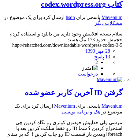
کتاب codex.wordpress.org
Mavenium
پاسخی برای
hsdn
ارسال کرد برای یک موضوع در
مشکلات دیگر
سلام نسخه آفلاینش وجود داره, من دانلود و استفاده کردم
حجمش حدود 173 مگ هست.
http://rehatched.com/downloadable-wordpress-codex-3-5
28 مهر 1393
13 پاسخ
2
درخواست
گرفتن ID آخرین کاربر عضو شده
Mavenium
پاسخی برای
Mavenium
ارسال کرد برای یک
موضوع در
هک و برنامه نویسی
مرسی ولی خداییش خودتون کوئری رو نگاه کردین چی
استخراج کردین ؟ شما ID رو فقط سلکت کردین بعد با
foreach اومدین باز قسمت ID رو چاپ کردین ! اگه بر مبنای