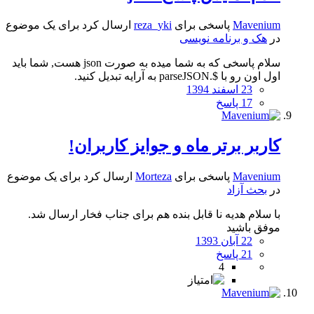
Mavenium
پاسخی برای
reza_yki
ارسال کرد برای یک موضوع
در
هک و برنامه نویسی
سلام پاسخی که به شما میده به صورت json هست, شما باید
اول اون رو با $.parseJSON به آرایه تبدیل کنید.
23 اسفند 1394
17 پاسخ
کاربر برتر ماه و جوایز کاربران!
Mavenium
پاسخی برای
Morteza
ارسال کرد برای یک موضوع
در
بحث آزاد
با سلام هدیه نا قابل بنده هم برای جناب فخار ارسال شد.
موفق باشید
22 آبان 1393
21 پاسخ
4