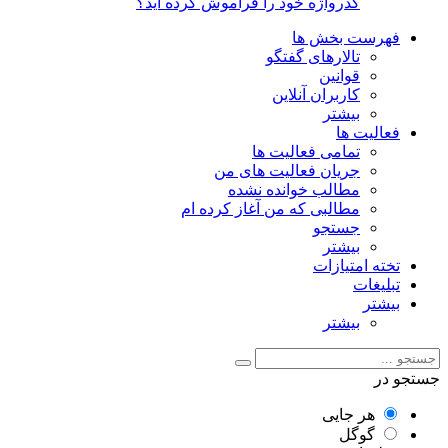
گذرواژه خود را فراموش کرده اید؟
فهرست بخش ها
تالارهای گفتگو
قوانین
کاربران آنلاین
بیشتر
فعالیت ها
تمامی فعالیت ها
جریان فعالیت های من
مطالب خوانده نشده
مطالبی که من آغاز کرده ام
جستجو
بیشتر
تخته امتیازات
تبلیغات
بیشتر
بیشتر
جستجو در
هر جایی
گوگل