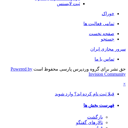
ثبت لایسنس
خوراک
تمامی فعالیت ها
صفحه نخست
جستجو
سرور مجازی ایران
تماس با ما
حق نشر برای گروه وردپرس پارسی محفوظ است
Powered by
Invision Community
×
قبلا ثبت نام کرده اید؟ وارد شوید
فهرست بخش ها
بازگشت
تالارهای گفتگو
قوانین