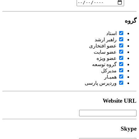
گروه
استاد
راهبر ارشد
عضو افتخاری
عضو سایت
عضو ویژه
گروه توسعه
مدیرکل
همیـار
وردپرس پارسی
Website URL
Skype