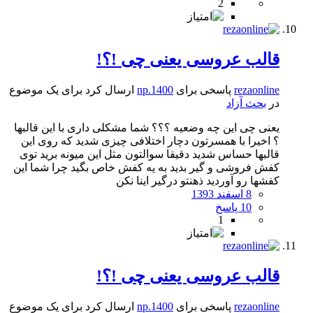
2
قالب عروسی یعنی چی !؟!
rezaonline
پاسخی برای
np.1400
ارسال کرد برای یک موضوع
در
بحث آزاد
یعنی چی این چه وضعیه ؟؟؟ شما مشکلی داری با این قالبها
؟ اخیرا با همسرتون دچار اختلافی چیزی شدید که روی این
قالبها حساس شدید دقیقا سوالتون مثل این میونه برید توی
کفش فروشی و گیر بدید به یه کفش خاص بگید چرا شما این
کفشها رو آوردید ذهنتو درگیر اینا نکن
8 اسفند 1393
10 پاسخ
1
قالب عروسی یعنی چی !؟!
rezaonline
پاسخی برای
np.1400
ارسال کرد برای یک موضوع