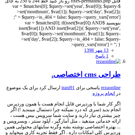
فایل fixes-permalinks.php رو باز کنید خط 244 تا 250 به جای
$var = $matches[0]; $query->set('year', $var[0]); $query-
>set('monthnum', $var[1]); $query->set('day', $var[2]);
$query->is_404 = false; $query->query_vars['error'] = '';
بنویسید $var = $matches[0]; if(isset($var[0]) AND
isset($var[1]) AND isset($var[2]){ $query->set('year',
$var[0]); $query->set('monthnum', $var[1]); $query-
>set('day', $var[2]); $query->is_404 = false; $query-
>query_vars['error'] = ''; }
13 مهر 1398
1 پاسخ
طراحی cms اختصاصی.
rezaonline
پاسخی برای
irani91
ارسال کرد برای یک موضوع
در
انجام پروژه
اگر کار شما با وردپرس قابل انجام هست با همون وردپرس
انجام بدید (سری که درد نمیکنه چرا دستمال میبندید !) اگر
چیز بیشتری نیاز دارید و سایت شما سرویس بیس هست ،
ارائه خدماتی میدهید ، مثل آمارگیر ، آپلود سنتر ، وبسرویس و
... بهتره اختصاصی نوشته بشه وگرنه سایتهای محتوایی همین
وردپرس کلی امکانات داره . اگر فقط تجربه کاری میخواید و