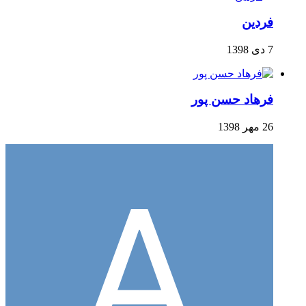
فردین
7 دی 1398
فرهاد حسن پور
26 مهر 1398