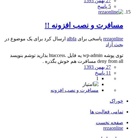
27 بهمن 1393
5 پاسخ
مسافرت و نصب افزونه !!
rezaonline
پاسخی برای
albfa
ارسال کرد برای یک موضوع در
بحث آزاد
توی پوشه wp-admin یه فایل .htaccess بذارید توشم بنویسد
deny from all مسافرت هم خوش بگذره .
27 بهمن 1393
11 پاسخ
1
مسافرت و نصب افزونه
خوراک
تمامی فعالیت ها
صفحه نخست
rezaonline