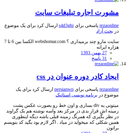
مشورت اجاره تبليغات سايت
rezaonline
پاسخی برای
s4d3ghi
ارسال کرد برای یک موضوع
در
بحث آزاد
سایت مارو چند برمیداری ؟ webshomar.com الکسا بین 6 تا 7
هزاره ایرانه
27 بهمن 1393
31 پاسخ
ایجاد کادر دوره عنوان در css
rezaonline
پاسخی برای
persianwp
ارسال کرد برای یک
موضوع در
برنامه نویسی استاتیک
میتونی یه div بسازی و اون خط رو بصورت عکس پشت
زمینه اش قرار بدی در مرکز بعد واسه نوشته هم بک گراوند
در نظر بگیری که همرنگ زمینه قبلی باشه دیگه اینطوری
همین شکلی که میخواید در میاد . اگر لازم بود بگید کد بنویسم
براتون