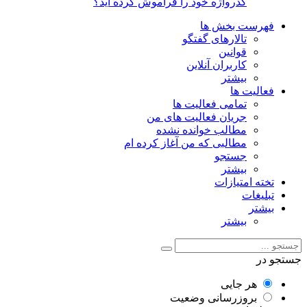
گذرواژه خود را فراموش کرده اید؟
فهرست بخش ها
تالارهای گفتگو
قوانین
کاربران آنلاین
بیشتر
فعالیت ها
تمامی فعالیت ها
جریان فعالیت های من
مطالب خوانده نشده
مطالبی که من آغاز کرده ام
جستجو
بیشتر
تخته امتیازات
تبلیغات
بیشتر
بیشتر
جستجو در
هر جایی
بروزرسانی وضعیت