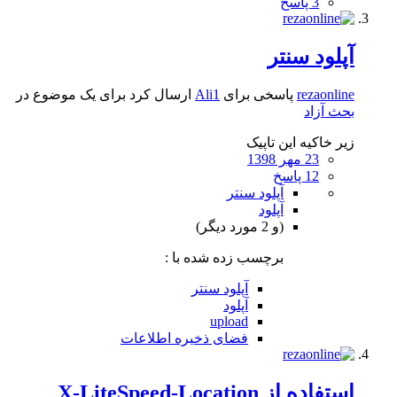
3 پاسخ
آپلود سنتر
rezaonline
پاسخی برای
Ali1
ارسال کرد برای یک موضوع در
بحث آزاد
زیر خاکیه این تاپیک
23 مهر 1398
12 پاسخ
آپلود سنتر
آپلود
(و 2 مورد دیگر)
برچسب زده شده با :
آپلود سنتر
آپلود
upload
فضای ذخیره اطلاعات
استفاده از X-LiteSpeed-Location