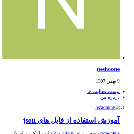
neshoone
9 بهمن 1397
لیست فعالیت ها
درباره من
آموزش استفاده از فایل های json
rezaonline
پاسخی برای
a556148306
ارسال کرد برای یک