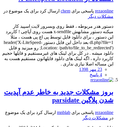
rezaonline
پاسخی برای
chem
ارسال کرد برای یک موضوع در
مشکلات دیگر
دستور هدر مربوطه ، فقط روی وبسرور لایت اسپید کار
میکنه دستور مشابهش x-sendfile هست روی آپاچی ! کاربرد
این دستور ، برای دانلود فایل توسط پی اچ پی هست ، مثلا
dl.php?file=1 بعد داخل این فایل دستور header('X-LiteSpeed-
Location: /path/to/file_to_be_redirected'); رو میزنید و فایل
دانلود میشه . در کل برای لینک های غیرمستقیم و فایلها حجیم
کاربرد داره ، اگه لینک های دانلود فایلهاتون مستقیم هست به
این مساله اصلا نیازی نداری .
23 مهر 1398
4 پاسخ
بروز مشکلات جدید به خاطر عدم آپدیت
شدن پلاگین parsidate
rezaonline
پاسخی برای
mnblab
ارسال کرد برای یک موضوع
در
مشکلات دیگر