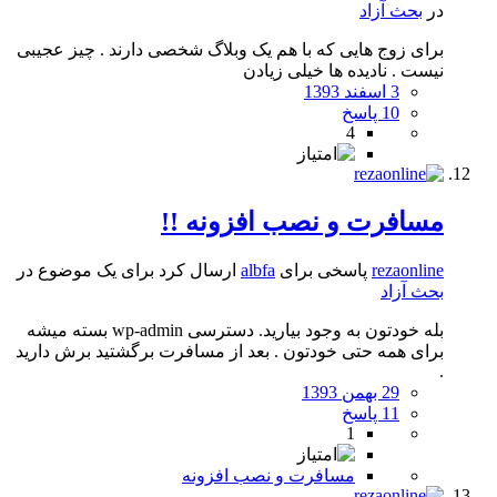
در
بحث آزاد
برای زوج هایی که با هم یک وبلاگ شخصی دارند . چیز عجیبی
نیست . نادیده ها خیلی زیادن
3 اسفند 1393
10 پاسخ
4
مسافرت و نصب افزونه !!
rezaonline
پاسخی برای
albfa
ارسال کرد برای یک موضوع در
بحث آزاد
بله خودتون به وجود بیارید. دسترسی wp-admin بسته میشه
برای همه حتی خودتون . بعد از مسافرت برگشتید برش دارید
.
29 بهمن 1393
11 پاسخ
1
مسافرت و نصب افزونه