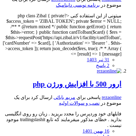
موضوع در
برنامه نویسی داینامیک
میتونی از این استفاده کنی <?php class Zibal { private
$access_token = 'ZIBAL TOKEN'; private $error = NULL;
/** * @return mixed */ public function getError() { return
$this->error; } public function cardToIban($card) { $res =
$this->requestPost('https://api.zibal.ir/v1/facility/cardToIban',
['cardNumber' => $card], [ 'Authorization' => 'Bearer ' . $this-
>access_token ]); return json_decode($res, true); /* * Array (
[result] => 1 [message] =>
31 تیر 1403
2 پاسخ
ارور 500 با افزایش ورژن php
rezaonline
پاسخی برای
مریم بابائی
ارسال کرد برای یک
موضوع در
نصب و سوالات اولیه
فایلهای خود وردپرس را مجدد بریزید . زبان رو روی انگلیسی
بذارید . خطای مذکور میفرمایند که تابع trailingslashit موجود
نیست .
16 بهمن 1401