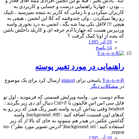
کنه . یادش بخیر ، قبلا تو این انجمن افرادی مثله آقای فخار و
... بودن ، چهارتا راهنمایی درست و حسابی و کاربردی به
کاربران میکردن و تا زمانی که کاربر به نتیجه نمیرسید ، تاپیک
رو رها نمیکردن ، ولی چندوقتیه که کلا این انجمن ، هیچی به
هیچی !!! لااقل یکی پیدا شه بگه ، انجمن به درد بخوری واسه
وردپرس هست که چهارتا آدم حرفه ای و کاربلد داخلش باشن
که بشه از اونا کمک گرفت ؟
19 آذر 1395
14 پاسخ
راهنمایی در مورد تغییر پوسته
Y-a--s--e-R
پاسخی برای
gtanori
ارسال کرد برای یک موضوع
در
مشکلات دیگر
سلام دوست من . واسه ویرایش قسمتی که فرمودید ، اول تو
فایل سی اس اس قالبتون با Ctrl+F دنبال آی دی زیر بگردید :
#header وقتی پیداش کردید واسه تغییر رنگ هیدر کد زیر رو به
کدهای اون قسمت اضافه کنید : background: #fff; واسه
گذاشتن عکس در هیدر هم میتونید به جای کد بالا از کد زیر
استفاده کنید : background: url("آدرس تصویر مورد نظر") no-
repeat;
18 آذر 1395