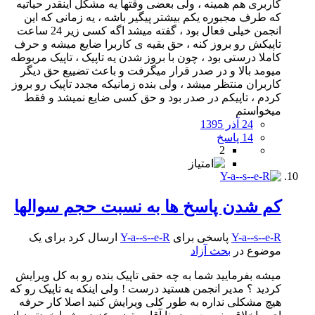
کاربری هم همینه ، ولی بعضی وقتها یه مشکل اینقدر حیاتیه
که طرف مجبوره یکم بیشتر پیگیر باشه ، یه زمانی که این
انجمن خیلی فعال بود ، گفته میشد اگه کسی زیر 24 ساعت
تاپیکش رو بروز کنه ، حق بقیه ی کاربرا ضایع میشه و حرف
کاملا درستی بود ، چون با بروز شدن یه تاپیک ، تاپیک مربوطه
میومد بالا و در صدر قرار میگرفت و باعث تضییع حق دیگر
کاربران منتظر میشد ، ولی بنده زمانیکه مجدد تاپیک رو بروز
کردم ، تاپیکم در صدر بود و حق کسی ضایع نمیشد و فقط
میخواستم
24 آذر 1395
14 پاسخ
2
کم شدن پاسخ ها به نسبت حجم سوالها
Y-a--s--e-R
پاسخی برای
Y-a--s--e-R
ارسال کرد برای یک
موضوع در
بحث آزاد
میشه بفرمایید شما به چه حقی تاپیک بنده رو به کل ویرایش
کردید ؟ مدیر انجمن هستید درست ! ولی اینکه یه تاپیک رو که
هیچ مشکلی نداره به طور کلی ویرایش کنید اصلا کار حرفه