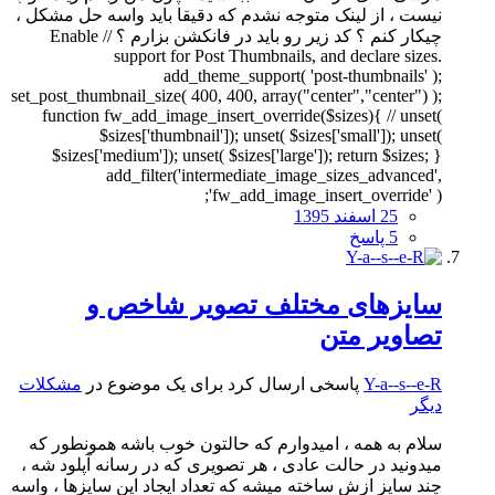
نیست ، از لینک متوجه نشدم که دقیقا باید واسه حل مشکل ،
چیکار کنم ؟ کد زیر رو باید در فانکشن بزارم ؟ // Enable
support for Post Thumbnails, and declare sizes.
add_theme_support( 'post-thumbnails' );
set_post_thumbnail_size( 400, 400, array("center","center") );
function fw_add_image_insert_override($sizes){ // unset(
$sizes['thumbnail']); unset( $sizes['small']); unset(
$sizes['medium']); unset( $sizes['large']); return $sizes; }
add_filter('intermediate_image_sizes_advanced',
'fw_add_image_insert_override' );
25 اسفند 1395
5 پاسخ
سایزهای مختلف تصویر شاخص و
تصاویر متن
Y-a--s--e-R
پاسخی ارسال کرد برای یک موضوع در
مشکلات
دیگر
سلام به همه ، امیدوارم که حالتون خوب باشه همونطور که
میدونید در حالت عادی ، هر تصویری که در رسانه آپلود شه ،
چند سایز ازش ساخته میشه که تعداد ایجاد این سایزها ، واسه