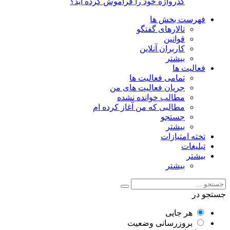
گذرواژه خود را فراموش کرده اید؟
فهرست بخش ها
تالارهای گفتگو
قوانین
کاربران آنلاین
بیشتر
فعالیت ها
تمامی فعالیت ها
جریان فعالیت های من
مطالب خوانده نشده
مطالبی که من آغاز کرده ام
جستجو
بیشتر
تخته امتیازات
تبلیغات
بیشتر
بیشتر
جستجو در
هر جایی
بروزرسانی وضعیت