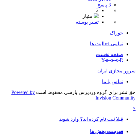
3 پاسخ
2
تغییر پوسته
خوراک
تمامی فعالیت ها
صفحه نخست
Y-a--s--e-R
سرور مجازی ایران
تماس با ما
حق نشر برای گروه وردپرس پارسی محفوظ است
Powered by
Invision Community
×
قبلا ثبت نام کرده اید؟ وارد شوید
فهرست بخش ها