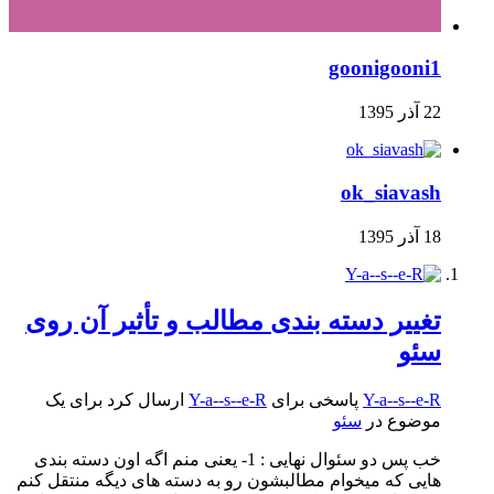
goonigooni1
22 آذر 1395
ok_siavash
18 آذر 1395
تغییر دسته بندی مطالب و تأثیر آن روی
سئو
Y-a--s--e-R
پاسخی برای
Y-a--s--e-R
ارسال کرد برای یک
موضوع در
سئو
خب پس دو سئوال نهایی : 1- یعنی منم اگه اون دسته بندی
هایی که میخوام مطالبشون رو به دسته های دیگه منتقل کنم