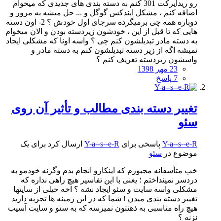
رو ریدایرکت 301 کنم به دسته بندی های جدیدی که میخوام
اضافه کنم ، مشکل ایندکس گوگل و ... حل میشه به مرور و
دوباره همه چی برمیگرده سرجای اول خودش ؟ 2- اون دسته
هایی که تا قبل از این ، خودشون زیردسته بودن و الان میخوام
به دسته مادر تبدیلشون کنم چی ؟ واسه اونا که مشکلی ایجاد
نمیشه اگه از زیر دسته تبدیلشون کنم به دسته مادر و
واسشون زیردسته تعریف کنم ؟
23 مهر 1398
7 پاسخ
تغییر دسته بندی مطالب و تأثیر آن روی
سئو
Y-a--s--e-R
پاسخی برای
Y-a--s--e-R
ارسال کرد برای یک
موضوع در
سئو
خب متأسفانه مجبورم که اینکارو انجام بدم وگرنه خودمو به
دردسر نمینداختم ؛ یعنی با این تفاسیر هیچ راهی نداره که
مشکلی واسه سایت و سئو ایجاد نشه ؟ اخه خیلی از سایتها
تغییر دسته بندی میدن ! شما که در این زمینه ها تجربه دارید
هیچ راه مناسبی به ذهنتون نمیرسه که به سئو و سایت آسیب
نزنه ؟