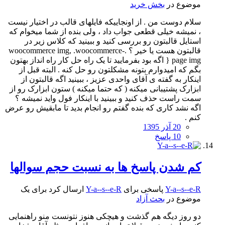
موضوع در
بخش خرید
سلام دوست من . از اونجاییکه فایلهای قالب در اختیار نیست
، نمیشه خیلی قطعی جواب داد ، ولی بنده از شما میخوام که
استایل قالبتون رو بررسی کنید و ببینید که کلاس زیر در
قالبتون هست یا خیر ؟ .woocommerce img, .woocommerce-
page img { اگه بود بفرمایید تا یک راه حل کار راه انداز بهتون
بگم که امیدوارم بتونه مشکلتون رو حل کنه . البته قبل از
اینکار به گفته ی آقای واحدی عزیز ، ببینید اگه قالبتون از
ابزارک پشتیبانی میکنه ( که حتما میکنه ) ستون ابزارک رو از
سمت راست حذف کنید و ببینید با اینکار فول واید نمیشه ؟
اگه نشد کاری که بنده گفتم رو انجام بدید تا مابقیش رو عرض
کنم .
20 آذر 1395
10 پاسخ
کم شدن پاسخ ها به نسبت حجم سوالها
Y-a--s--e-R
پاسخی برای
Y-a--s--e-R
ارسال کرد برای یک
موضوع در
بحث آزاد
دو روز دیگه هم گذشت و هیچکی هنوز نتونست منو راهنمایی