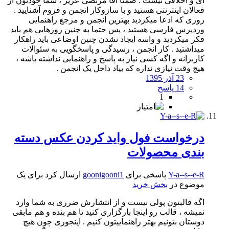
ای و اخلاقی نیست . ضمنا آقا مرتضی عزیز ، شما خودتون از
فعالان اینترنتی هستید و با سازوکار انجمن و فروم آشنایید .
روزی که ادعا میکردید بهترین انجمن و مرجع راهنمایی
وردپرس فارسی هستید ، پس حتما به چنین روزهایی هم باید
فکر میکردید و واسه ایجاد نشدن چنین اوضاعی باید راهکار
میداشتید . کار انجمن ، رسیدگی و پاسخگویی به سئوالات
کاربرانه و اگه کسی نیاز به پاسخ و راهنمایی نداشته باشه ،
هیچ وقت نیازی نداره که بیاد داخل یک انجمن .
23 آذر 1395
14 پاسخ
1
درخواست فول واید کردن عکس دسته
بندی محصولات
Y-a--s--e-R
پاسخی برای
goonigooni1
ارسال کرد برای یک
موضوع در
بخش خرید
اگه قالبتون پولی نیست و از انتشارش ضرری به شما وارد
نمیشه ، قالب رو اینجا بارگزاری کنید تا هم بنده و هم مابقی
دوستان بتونیم بهتر راهنماییتون کنیم . اینجوری چون هیچ