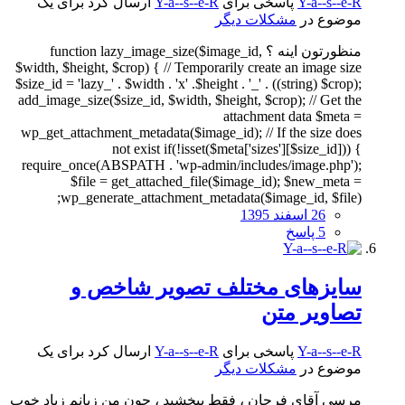
Y-a--s--e-R
پاسخی برای
Y-a--s--e-R
ارسال کرد برای یک
موضوع در
مشکلات دیگر
منظورتون اینه ؟ function lazy_image_size($image_id,
$width, $height, $crop) { // Temporarily create an image size
$size_id = 'lazy_' . $width . 'x' .$height . '_' . ((string) $crop);
add_image_size($size_id, $width, $height, $crop); // Get the
attachment data $meta =
wp_get_attachment_metadata($image_id); // If the size does
not exist if(!isset($meta['sizes'][$size_id])) {
require_once(ABSPATH . 'wp-admin/includes/image.php');
$file = get_attached_file($image_id); $new_meta =
wp_generate_attachment_metadata($image_id, $file);
26 اسفند 1395
5 پاسخ
سایزهای مختلف تصویر شاخص و
تصاویر متن
Y-a--s--e-R
پاسخی برای
Y-a--s--e-R
ارسال کرد برای یک
موضوع در
مشکلات دیگر
مرسی آقای فرحان ، فقط ببخشید ، چون من زبانم زیاد خوب