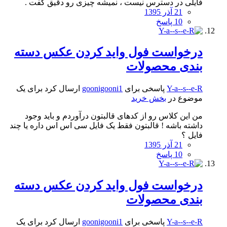
فایلی در دسترس نیست ، نمیشه چیزی رو دقیق گفت .
21 آذر 1395
10 پاسخ
درخواست فول واید کردن عکس دسته
بندی محصولات
Y-a--s--e-R
پاسخی برای
goonigooni1
ارسال کرد برای یک
موضوع در
بخش خرید
من این کلاس رو از کدهای قالبتون درآوردم و باید وجود
داشته باشه ! قالبتون فقط یک فایل سی اس اس داره یا چند
فایل ؟
21 آذر 1395
10 پاسخ
درخواست فول واید کردن عکس دسته
بندی محصولات
Y-a--s--e-R
پاسخی برای
goonigooni1
ارسال کرد برای یک