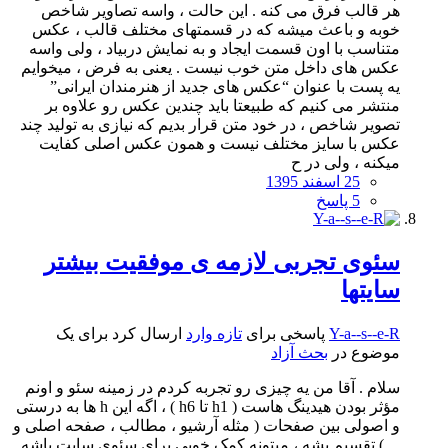
هر قالب فرق می کنه . این حالت ، واسه تصاویر شاخص
خوبه و باعث میشه که در قسمتهای مختلف قالب ، عکس
متناسب با اون قسمت ایجاد و به نمایش دربیاد ، ولی واسه
عکس های داخل متن خوب نیست . یعنی به فرض ، میخوایم
یه پست با عنوان “عکس های جدید از هنرمندان ایرانی”
منتشر می کنیم که طبیعتا باید چندین عکس رو علاوه بر
تصویر شاخص ، در خود متن قرار بدیم که نیازی به تولید چند
عکس با سایز مختلف نیست و همون عکس اصلی کفایت
میکنه ، ولی در ح
25 اسفند 1395
5 پاسخ
سئوی تجربی لازمه ی موفقیت بیشتر
سایتها
Y-a--s--e-R
پاسخی برای
تازه وارد
ارسال کرد برای یک
موضوع در
بحث آزاد
سلام . آقا من یه چیزی رو تجربه کردم در زمینه سئو و اونم
مؤثر بودن هیدینگ هاست ( h1 تا h6 ) ، اگه این h ها به درستی
و اصولی بین صفحات ( مثله آرشیو ، مطالب ، صفحه اصلی و
... ) تقسیم بشه ، میتونه کمک خوبی برای سئوی سایت باشه .