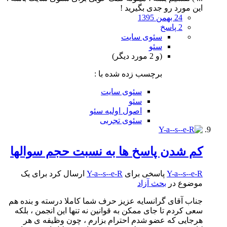
این مورد رو جدی بگیرید !
24 بهمن 1395
2 پاسخ
سئوی سایت
سئو
(و 2 مورد دیگر)
برچسب زده شده با :
سئوی سایت
سئو
اصول اولیه سئو
سئوی تجربی
کم شدن پاسخ ها به نسبت حجم سوالها
Y-a--s--e-R
پاسخی برای
Y-a--s--e-R
ارسال کرد برای یک
موضوع در
بحث آزاد
جناب آقای گرانسایه عزیز حرف شما کاملا درسته و بنده هم
سعی کردم تا جای ممکن به قوانین نه تنها این انجمن ، بلکه
هرجایی که عضو شدم احترام بزارم ، چون وظیفه ی هر