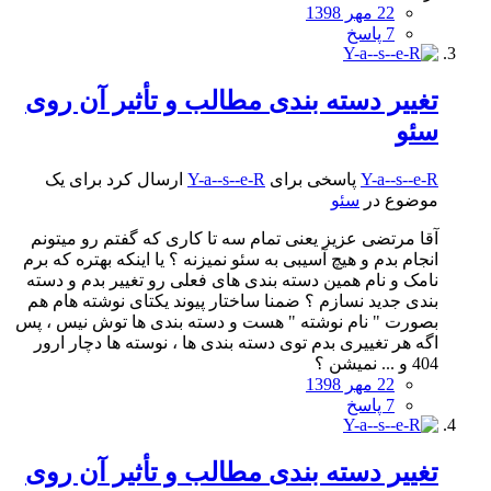
22 مهر 1398
7 پاسخ
تغییر دسته بندی مطالب و تأثیر آن روی
سئو
Y-a--s--e-R
پاسخی برای
Y-a--s--e-R
ارسال کرد برای یک
موضوع در
سئو
آقا مرتضی عزیز یعنی تمام سه تا کاری که گفتم رو میتونم
انجام بدم و هیچ آسیبی به سئو نمیزنه ؟ یا اینکه بهتره که برم
نامک و نام همین دسته بندی های فعلی رو تغییر بدم و دسته
بندی جدید نسازم ؟ ضمنا ساختار پیوند یکتای نوشته هام هم
بصورت " نام نوشته " هست و دسته بندی ها توش نیس ، پس
اگه هر تغییری بدم توی دسته بندی ها ، نوسته ها دچار ارور
404 و ... نمیشن ؟
22 مهر 1398
7 پاسخ
تغییر دسته بندی مطالب و تأثیر آن روی