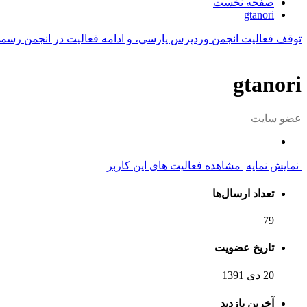
صفحه نخست
gtanori
توقف فعالیت انجمن وردپرس پارسی، و ادامه فعالیت در انجمن رسم
gtanori
عضو سایت
نمایش نمایه
مشاهده فعالیت های این کاربر
تعداد ارسال‌ها
79
تاریخ عضویت
20 دی 1391
آخرین بازدید