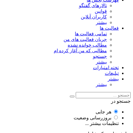
تالارهای گفتگو
قوانین
کاربران آنلاین
بیشتر
فعالیت ها
تمامی فعالیت ها
جریان فعالیت های من
مطالب خوانده نشده
مطالبی که من آغاز کرده ام
جستجو
بیشتر
تخته امتیازات
تبلیغات
بیشتر
بیشتر
جستجو در
هر جایی
بروزرسانی وضعیت
تنظیمات بیشتر ...