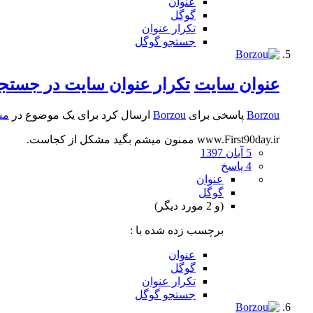
عنوان
گوگل
تکرار عنوان
جستجو گوگل
عنوان سایت
تکرار عنوان سایت در جستج
Borzou
پاسخی برای
Borzou
ارسال کرد برای یک موضوع در
مش
www.First90day.ir ممنون میشم بگید مشکل از کجاست.
5 آبان 1397
4 پاسخ
عنوان
گوگل
(و 2 مورد دیگر)
برچسب زده شده با :
عنوان
گوگل
تکرار عنوان
جستجو گوگل