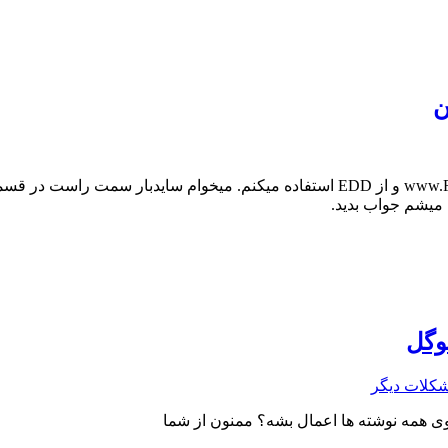
ن
سلام قالب سایتم مدرن فایل هست. آدرس سایت: www.First90day.ir و از EDD استفاده 
 میشم جواب بدید.
وگل
کلات دیگر
وی همه نوشته ها اعمال بشه؟ ممنون از شما