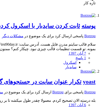
تازه کار
پوسته
ثابت کردن سایدبار با اسکرول کرد
Borzou
پاسخی ارسال کرد برای یک موضوع در
مشکلات دیگر
بمونه. تو قسمت تنظیمات قالب چیزی نبود. چیکار کنم؟ ممنون
7 آبان 1397
1 پاسخ
اسکرول
سایدبار
yoast
تکرار عنوان سایت در جستجوهای گ
Borzou
پاسخی برای
Borzou
ارسال کرد برای یک موضوع در
مش
بله درسته الان تصحیح کردم. معمولا چقدر طول میکشه تا بر ر
6 آبان 1397