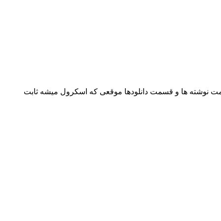
میکنم. میخوام سایدبار سمت راست در قسمت نوشته ها و قسمت دانلودها موقعی که اسکرول میشه ثابت