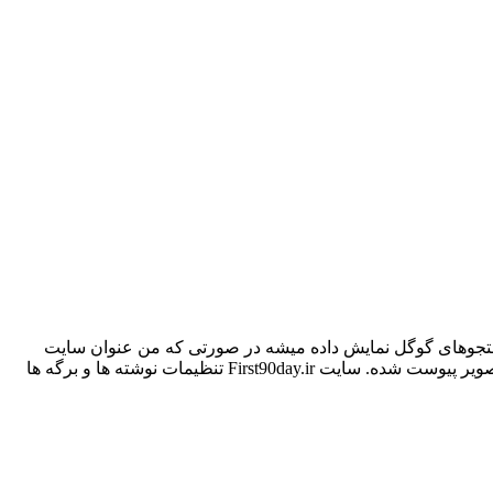
م در آخر جستجوهای گوگل نمایش داده میشه در صورتی که من عنوان سایت
گذاشتم قسمت آخر. @Morteza @mehran-b چطور میشه این مسئله رو حل کرد؟ تنظیمات yoast رو تنظیم کردم و مشکلی نداشت. تصویر پیوست شده. سایت First90day.ir تنظیمات نوشته ها و برگه ها