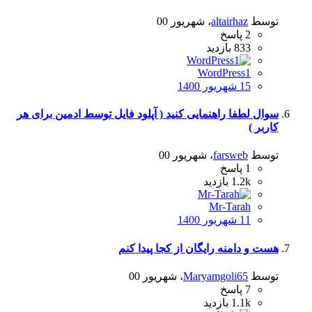
توسط
altairhaz
،
شهریور 00
2
پاسخ
833
بازدید
WordPress1
15 شهریور 1400
سوال لطفا راهنمایی کنید ( آپلود فایل توسط ادمین برای هر
کاربر )
توسط
farsweb
،
شهریور 00
1
پاسخ
1.2k
بازدید
Mr-Tarah
11 شهریور 1400
هست و دامنه رایگان از کجا پیدا کنم
توسط
Maryamgoli65
،
شهریور 00
7
پاسخ
1.1k
بازدید