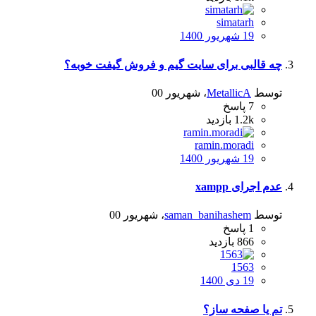
simatarh
19 شهریور 1400
چه قالبی برای سایت گیم و فروش گیفت خوبه؟
توسط
MetallicA
،
شهریور 00
7
پاسخ
1.2k
بازدید
ramin.moradi
19 شهریور 1400
عدم اجرای xampp
توسط
saman_banihashem
،
شهریور 00
1
پاسخ
866
بازدید
1563
19 دی 1400
تم یا صفحه ساز؟