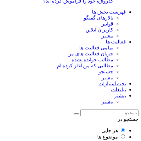
گذرواژه خود را فراموش کرده اید؟
فهرست بخش ها
تالارهای گفتگو
قوانین
کاربران آنلاین
بیشتر
فعالیت ها
تمامی فعالیت ها
جریان فعالیت های من
مطالب خوانده نشده
مطالبی که من آغاز کرده ام
جستجو
بیشتر
تخته امتیازات
تبلیغات
بیشتر
بیشتر
جستجو در
هر جایی
موضوع ها