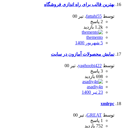
بهترین قالب برای راه اندازی فروشگاه
توسط
fattahi55
،
تیر 00
2
پاسخ
1.2k
بازدید
themento
5 شهریور 1400
نمایش محصولات آمازون در سایت
توسط
yaghoobi422
،
تیر 00
3
پاسخ
698
بازدید
asadiy4n
23 تیر 1400
xmlrpc
توسط
GREAT
،
تیر 00
1
پاسخ
752
بازدید