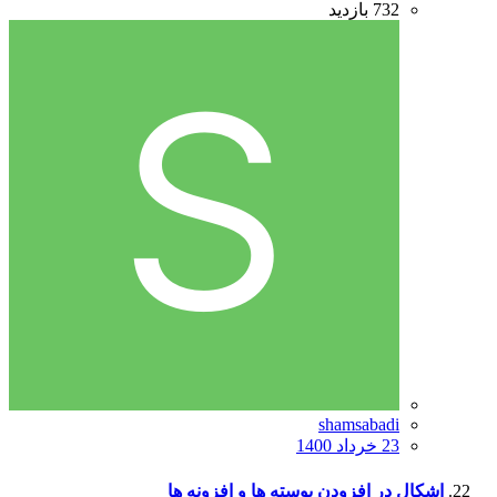
732
بازدید
shamsabadi
23 خرداد 1400
اشکال در افزودن پوسته ها و افزونه ها