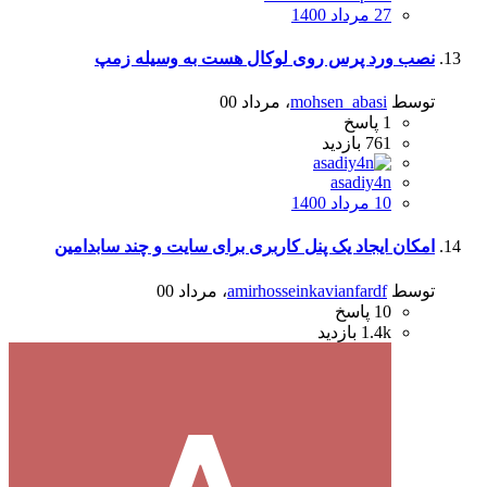
27 مرداد 1400
نصب ورد پرس روی لوکال هست به وسیله زمپ
توسط
mohsen_abasi
،
مرداد 00
1
پاسخ
761
بازدید
asadiy4n
10 مرداد 1400
امکان ایجاد یک پنل کاربری برای سایت و چند سابدامین
توسط
amirhosseinkavianfardf
،
مرداد 00
10
پاسخ
1.4k
بازدید