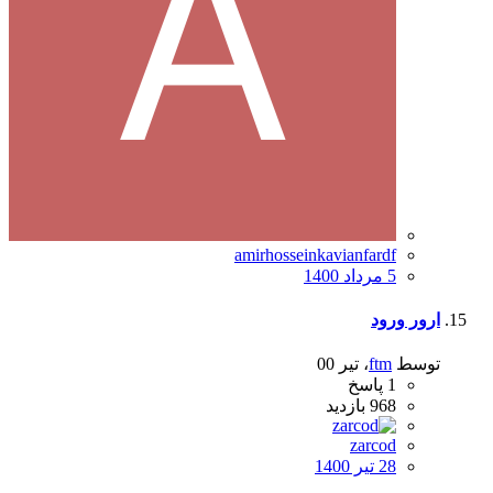
amirhosseinkavianfardf
5 مرداد 1400
ارور ورود
توسط
ftm
،
تیر 00
1
پاسخ
968
بازدید
zarcod
28 تیر 1400