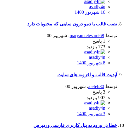
asadiy4n
16 شهریور 1400
نصب قالب با دمو درون سایتی که محتویات دارد
توسط
maryam.etesami68
،
شهریور 00
1
پاسخ
773
بازدید
asadiy4n
8 شهریور 1400
آپدیت قالب و افزونه های سایت
توسط
atefeh80
،
شهریور 00
3
پاسخ
907
بازدید
asadiy4n
3 شهریور 1400
خطا در ورود به پنل کاربری فارسی وردپرس