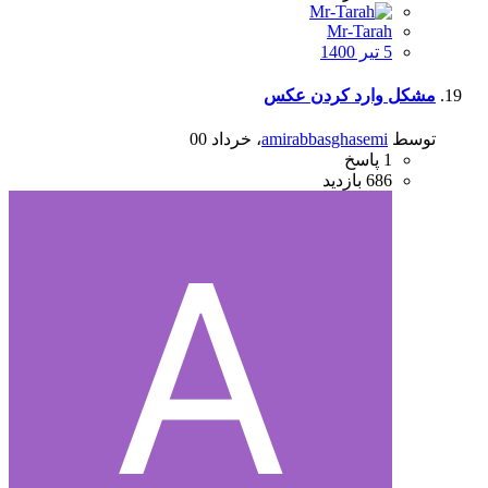
Mr-Tarah
5 تیر 1400
مشکل وارد کردن عکس
توسط
amirabbasghasemi
،
خرداد 00
1
پاسخ
686
بازدید