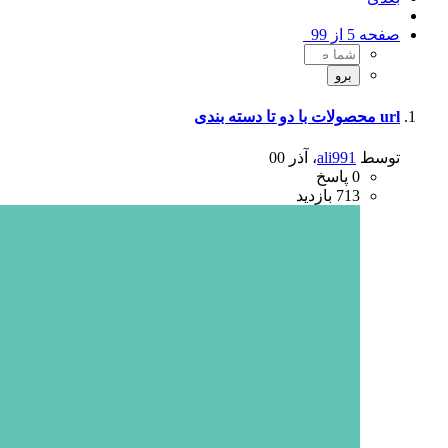
صفحه 5 از 99
url محصولات با دو تا دسته بندی
توسط
ali991
،
آذر 00
0
پاسخ
713
بازدید