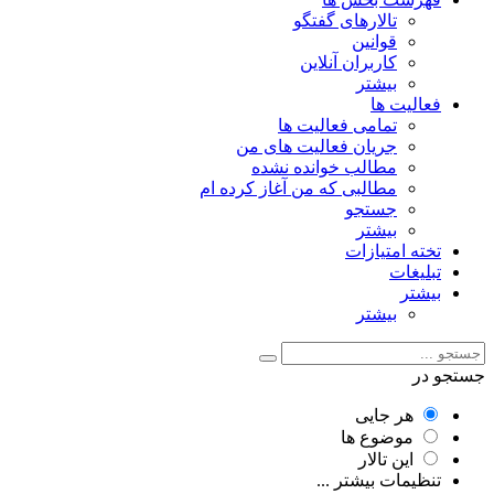
تالارهای گفتگو
قوانین
کاربران آنلاین
بیشتر
فعالیت ها
تمامی فعالیت ها
جریان فعالیت های من
مطالب خوانده نشده
مطالبی که من آغاز کرده ام
جستجو
بیشتر
تخته امتیازات
تبلیغات
بیشتر
بیشتر
جستجو در
هر جایی
موضوع ها
این تالار
تنظیمات بیشتر ...