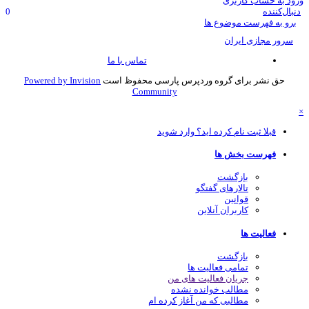
ود به حساب کاربری
نبال‌کننده
0
برو به فهرست موضوع ها
سرور مجازی ایران
تماس با ما
حق نشر برای گروه وردپرس پارسی محفوظ است
Powered by Invision
Community
قبلا ثبت نام کرده اید؟ وارد شوید
فهرست بخش ها
بازگشت
تالارهای گفتگو
قوانین
کاربران آنلاین
فعالیت ها
بازگشت
تمامی فعالیت ها
جریان فعالیت های من
مطالب خوانده نشده
مطالبی که من آغاز کرده ام