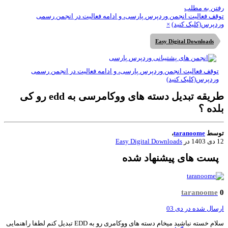
تن به مطلب
قف فعالیت انجمن وردپرس پارسی، و ادامه فعالیت در انجمن رسمی
دپرس(کلیک کنید)
×
Easy Digital Downloads
توقف فعالیت انجمن وردپرس پارسی، و ادامه فعالیت در انجمن رسمی
وردپرس(کلیک کنید)
طریقه تبدیل دسته های ووکامرسی به edd رو کی
ده ؟
وسط
taranoome
،
140
در
Easy Digital Downloads
پست های پیشنهاد شده
taranoome
سال شده در
دی 03
سلام خسته نباشید میخام دسته های ووکامری رو به EDD تبدیل کنم لطفا راهنمایی