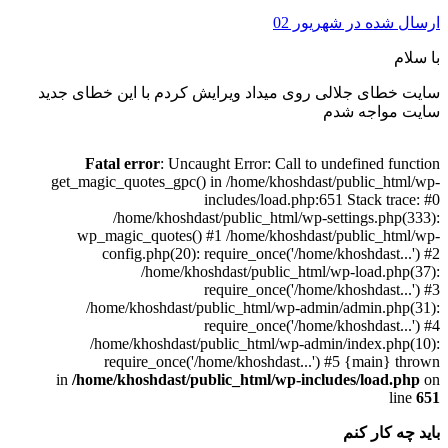
ارسال شده در
شهریور 02
با سلام
سایت خطای جلالی روی میداد ویرایش کردم با این خطای جدید
سایت مواجه شدم
Fatal error
: Uncaught Error: Call to undefined function
get_magic_quotes_gpc() in /home/khoshdast/public_html/wp-
includes/load.php:651 Stack trace: #0
/home/khoshdast/public_html/wp-settings.php(333):
wp_magic_quotes() #1 /home/khoshdast/public_html/wp-
config.php(20): require_once('/home/khoshdast...') #2
/home/khoshdast/public_html/wp-load.php(37):
require_once('/home/khoshdast...') #3
/home/khoshdast/public_html/wp-admin/admin.php(31):
require_once('/home/khoshdast...') #4
/home/khoshdast/public_html/wp-admin/index.php(10):
require_once('/home/khoshdast...') #5 {main} thrown
in
/home/khoshdast/public_html/wp-includes/load.php
on
line
651
باید چه کار کنم