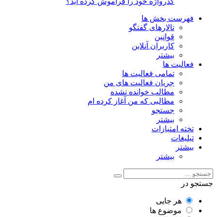
گذرواژه خود را فراموش کرده اید؟
فهرست بخش ها
تالارهای گفتگو
قوانین
کاربران آنلاین
بیشتر
فعالیت ها
تمامی فعالیت ها
جریان فعالیت های من
مطالب خوانده نشده
مطالبی که من آغاز کرده ام
جستجو
بیشتر
تخته امتیازات
تبلیغات
بیشتر
بیشتر
جستجو در
هر جایی
موضوع ها