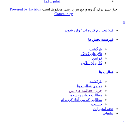
تماس با ما
حق نشر برای گروه وردپرس پارسی محفوظ است
Powered by Invision
Community
قبلا ثبت نام کرده اید؟ وارد شوید
فهرست بخش ها
بازگشت
تالارهای گفتگو
قوانین
کاربران آنلاین
فعالیت ها
بازگشت
تمامی فعالیت ها
جریان فعالیت های من
مطالب خوانده نشده
مطالبی که من آغاز کرده ام
جستجو
تخته امتیازات
تبلیغات