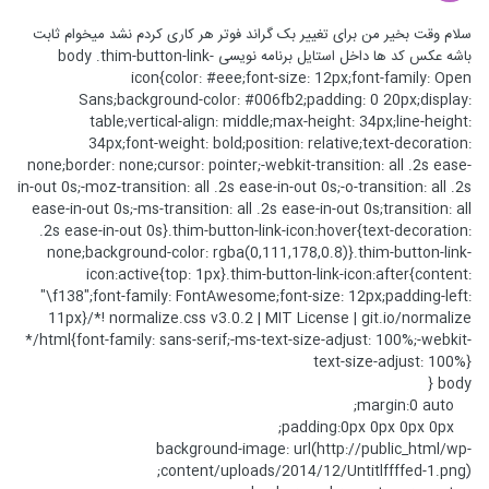
سلام وقت بخیر من برای تغییر بک گراند فوتر هر کاری کردم نشد میخوام ثابت
باشه عکس کد ها داخل استایل برنامه نویسی body .thim-button-link-
icon{color: #eee;font-size: 12px;font-family: Open
Sans;background-color: #006fb2;padding: 0 20px;display:
table;vertical-align: middle;max-height: 34px;line-height:
34px;font-weight: bold;position: relative;text-decoration:
none;border: none;cursor: pointer;-webkit-transition: all .2s ease-
in-out 0s;-moz-transition: all .2s ease-in-out 0s;-o-transition: all .2s
ease-in-out 0s;-ms-transition: all .2s ease-in-out 0s;transition: all
.2s ease-in-out 0s}.thim-button-link-icon:hover{text-decoration:
none;background-color: rgba(0,111,178,0.8)}.thim-button-link-
icon:active{top: 1px}.thim-button-link-icon:after{content:
"\f138";font-family: FontAwesome;font-size: 12px;padding-left:
11px}/*! normalize.css v3.0.2 | MIT License | git.io/normalize
*/html{font-family: sans-serif;-ms-text-size-adjust: 100%;-webkit-
text-size-adjust: 100%}
body {
margin:0 auto;
padding:0px 0px 0px 0px;
background-image: url(http://public_html/wp-
content/uploads/2014/12/Untitlffffed-1.png);