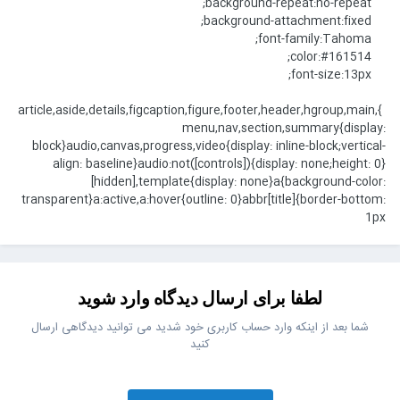
background-repeat:no-repeat;
background-attachment:fixed;
font-family:Tahoma;
color:#161514;
font-size:13px;
}article,aside,details,figcaption,figure,footer,header,hgroup,main,
menu,nav,section,summary{display:
block}audio,canvas,progress,video{display: inline-block;vertical-
align: baseline}audio:not([controls]){display: none;height: 0}
[hidden],template{display: none}a{background-color:
transparent}a:active,a:hover{outline: 0}abbr[title]{border-bottom:
1px
لطفا برای ارسال دیدگاه وارد شوید
شما بعد از اینکه وارد حساب کاربری خود شدید می توانید دیدگاهی ارسال
کنید