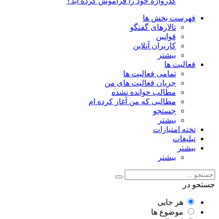
گذرواژه خود را فراموش کرده اید؟
فهرست بخش ها
تالارهای گفتگو
قوانین
کاربران آنلاین
بیشتر
فعالیت ها
تمامی فعالیت ها
جریان فعالیت های من
مطالب خوانده نشده
مطالبی که من آغاز کرده ام
جستجو
بیشتر
تخته امتیازات
تبلیغات
بیشتر
بیشتر
جستجو در
هر جایی
موضوع ها