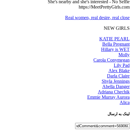
She's nearby and she's interested - No Selfie
https://MeetPrettyGirls.com
Real women, real desire, real close
NEW GIRLS
KATIE PEARL
Bella Pregnant
Hillary is WET
Molly
Carola Conymegan
Lily Pad
Alex Blake
Darla Claire
Shyla Jennings
Abella Danger
Adriana Chechik
Emmie Murray Aurora
Alica
لینک به ارسال