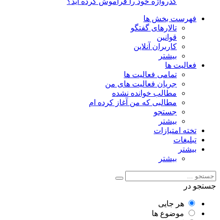
گذرواژه خود را فراموش کرده اید؟
فهرست بخش ها
تالارهای گفتگو
قوانین
کاربران آنلاین
بیشتر
فعالیت ها
تمامی فعالیت ها
جریان فعالیت های من
مطالب خوانده نشده
مطالبی که من آغاز کرده ام
جستجو
بیشتر
تخته امتیازات
تبلیغات
بیشتر
بیشتر
جستجو در
هر جایی
موضوع ها