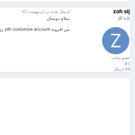
zoh sij
ارسال شده در
اردیبهشت 02
تازه کار
سلام دوستان
من افزونه yith customize account رو نصب کردم حالا میخوام حساب کاربری فعلی ووکامرس رو حذف کنم چون الان توی صفحه حساب کاربری جفتش نمایش داده میشه باید چکار کنم ؟
عضو سایت
2
99 ارسال