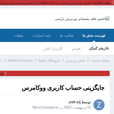
توقف فعالیت انجمن وردپرس پارسی، و ادامه فعالیت در انجمن رسمی وردپرس(کل
فهرست بخش ها
فعالیت ها
تخته امتیازات
تبلیغات
تالارهای گفتگو
قوانین
کاربران آنلاین
صفحه نخست
بخش وردپرس
فروشگاه سازها
WooCommerce
جا
توق
جایگزینی حساب کاربری ووکامرس
توسط
zoh sij
،
6 اردیبهشت 1402
در
WooCommerce