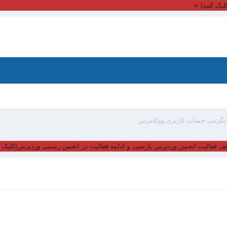
یک کنید)
×
یگزینی حساب کاربری ووکامرس
ف فعالیت انجمن وردپرس پارسی، و ادامه فعالیت در انجمن رسمی وردپرس(کلیک ک