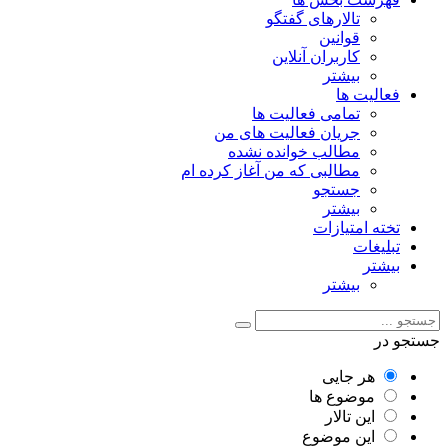
تالارهای گفتگو
قوانین
کاربران آنلاین
بیشتر
فعالیت ها
تمامی فعالیت ها
جریان فعالیت های من
مطالب خوانده نشده
مطالبی که من آغاز کرده ام
جستجو
بیشتر
تخته امتیازات
تبلیغات
بیشتر
بیشتر
جستجو در
هر جایی
موضوع ها
این تالار
این موضوع