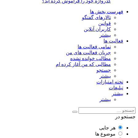
گذرواژه خود را فراموش کرده اید؟
فهرست بخش ها
تالارهای گفتگو
قوانین
کاربران آنلاین
بیشتر
فعالیت ها
تمامی فعالیت ها
جریان فعالیت های من
مطالب خوانده نشده
مطالبی که من آغاز کرده ام
جستجو
بیشتر
تخته امتیازات
تبلیغات
بیشتر
بیشتر
جستجو در
هر جایی
موضوع ها