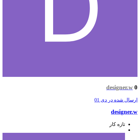
designer.w
0
ارسال شده در
دی 01
designer.w
تازه کار