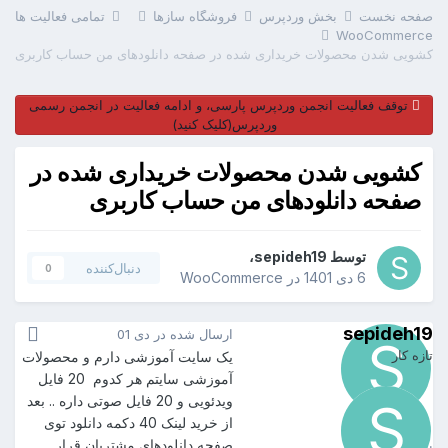
صفحه نخست
بخش وردپرس
فروشگاه سازها
تمامی فعالیت ها
WooCommerce
کشویی شدن محصولات خریداری شده در صفحه دانلودهای من حساب کاربری
توقف فعالیت انجمن وردپرس پارسی، و ادامه فعالیت در انجمن رسمی
وردپرس(کلیک کنید)
کشویی شدن محصولات خریداری شده در
صفحه دانلودهای من حساب کاربری
توسط
sepideh19
،
دنبال‌کننده
0
6 دی 1401
در
WooCommerce
sepideh19
ارسال شده در
دی 01
تازه کار
یک سایت آموزشی دارم و محصولات
آموزشی سایتم هر کدوم 20 فایل
ویدئویی و 20 فایل صوتی داره .. بعد
از خرید لینک 40 دکمه دانلود توی
sepideh19
1
صفحه دانلودهای مشتریان قرار