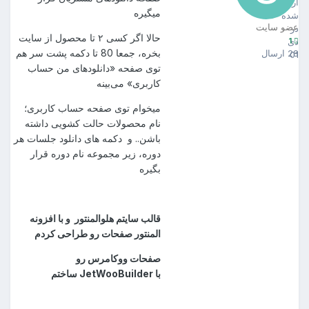
ارسال
میگیره
شده
عضو سایت
در
حالا اگر کسی ۲ تا محصول از سایت
1
دی
بخره، جمعا 80 تا دکمه پشت سر هم
28 ارسال
01
توی صفحه «دانلودهای من حساب
کاربری» می‌بینه
میخوام توی صفحه حساب کاربری؛
نام محصولات حالت کشویی داشته
باشن.. و دکمه های دانلود جلسات هر
دوره، زیر مجموعه نام دوره قرار
بگیره
قالب سایتم هلوالمنتور و با افزونه
المنتور صفحات رو طراحی کردم
صفحات ووکامرس رو
با JetWooBuilder ساختم