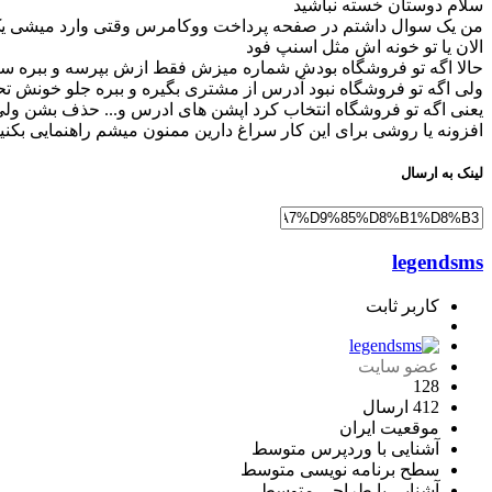
سلام دوستان خسته نباشید
من یک سوال داشتم در صفحه پرداخت ووکامرس وقتی وارد میشی یک
الان یا تو خونه اش مثل اسنپ فود
حالا اگه تو فروشگاه بودش شماره میزش فقط ازش بپرسه و ببره س
ولی اگه تو فروشگاه نبود آدرس از مشتری بگیره و ببره جلو خونش تح
یعنی اگه تو فروشگاه انتخاب کرد اپشن های ادرس و... حذف بشن ولی
افزونه یا روشی برای این کار سراغ دارین ممنون میشم راهنمایی بکنی
لینک به ارسال
legendsms
کاربر ثابت
عضو سایت
128
412 ارسال
موقعیت
ایران
آشنایی با وردپرس
متوسط
سطح برنامه نویسی
متوسط
آشنایی با طراحی
متوسط