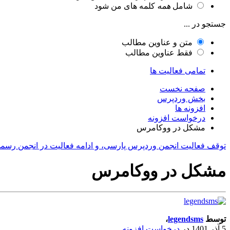
شامل
همه
کلمه های من شود
جستجو در ...
متن و عناوین مطالب
فقط عناوین مطالب
تمامی فعالیت ها
صفحه نخست
بخش وردپرس
افزونه ها
درخواست افزونه
مشکل در ووکامرس
توقف فعالیت انجمن وردپرس پارسی، و ادامه فعالیت در انجمن رسم
مشکل در ووکامرس
توسط
legendsms
،
5 آذر 1401
در
درخواست افزونه