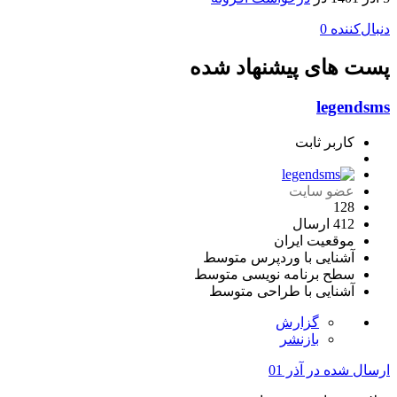
دنبال‌کننده
0
پست های پیشنهاد شده
legendsms
کاربر ثابت
عضو سایت
128
412 ارسال
موقعیت
ایران
آشنایی با وردپرس
متوسط
سطح برنامه نویسی
متوسط
آشنایی با طراحی
متوسط
گزارش
بازنشر
ارسال شده در
آذر 01