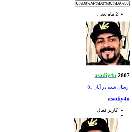
2 ماه بعد...
asadiy4n
2807
ارسال شده در
آبان 01
asadiy4n
کاربر فعال