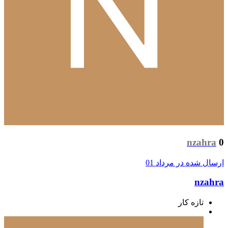
nzahra
0
ارسال شده در
مرداد 01
nzahra
تازه کار