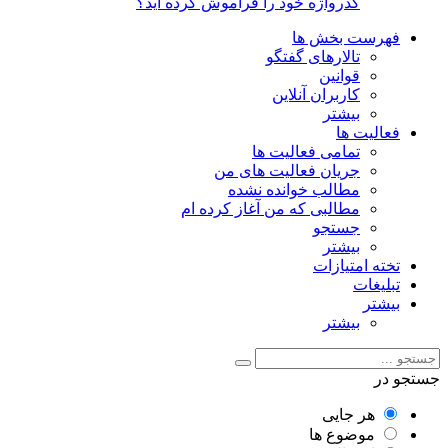
گذرواژه خود را فراموش کرده اید؟
فهرست بخش ها
تالارهای گفتگو
قوانین
کاربران آنلاین
بیشتر
فعالیت ها
تمامی فعالیت ها
جریان فعالیت های من
مطالب خوانده نشده
مطالبی که من آغاز کرده ام
جستجو
بیشتر
تخته امتیازات
تبلیغات
بیشتر
بیشتر
جستجو در
هر جایی
موضوع ها