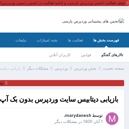
توقف فعالیت انجمن وردپرس پارسی، و ادامه فعالیت در انجمن رسمی وردپرس(کل
فهرست بخش ها
فعالیت ها
تخته امتیازات
تبلیغات
تالارهای گفتگو
قوانین
کاربران آنلاین
صفحه نخست
بخش وردپرس
وردپرس
مشکلات دیگر
بازیابی دیتا
توق
بازیابی دیتابیس سایت وردپرس بدون بک آپ
توسط
marydanesh
،
1 آبان 1400
در
مشکلات دیگر