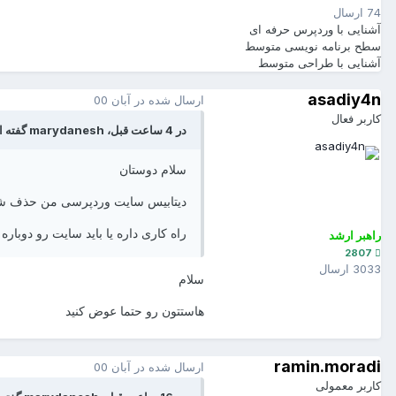
74 ارسال
آشنایی با وردپرس
حرفه ای
سطح برنامه نویسی
متوسط
آشنایی با طراحی
متوسط
asadiy4n
ارسال شده در
آبان 00
کاربر فعال
در 4 ساعت قبل، marydanesh گفته است :
سلام دوستان
دیتابیس سایت وردپرسی من حذف شده
راه کاری داره یا باید سایت رو دوباره
راهبر ارشد
2807
3033 ارسال
سلام
هاستتون رو حتما عوض کنید
ramin.moradi
ارسال شده در
آبان 00
کاربر معمولی