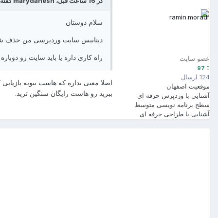
در 16 ساعت قبل، marydanesh گفته است :
سلام دوستان
دیتابیس سایت وردپرسی من حذف شده
راه کاری داره یا باید سایت رو دوباره
عضو سایت
97
124 ارسال
اصلا معنی نداره که هاست نتونه بازیابی ک
موقعیت
اصفهان
ببرید رو هاست رایگان سنگین ترید.
آشنایی با وردپرس
حرفه ای
سطح برنامه نویسی
متوسط
آشنایی با طراحی
حرفه ای