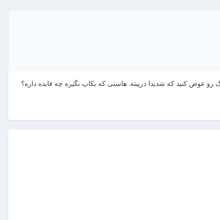
ینگ رو عوض کنید که شدیدا درپیته. هاستی که بکاپ نگیره چه فایده داره؟