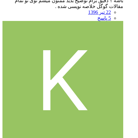
باشه ؟ دقیق برام توضیح بدید ممنون میشم توی تو تمام
مقالات گوگل خلاصه نویسی شده .
22 تیر 1396
5 پاسخ