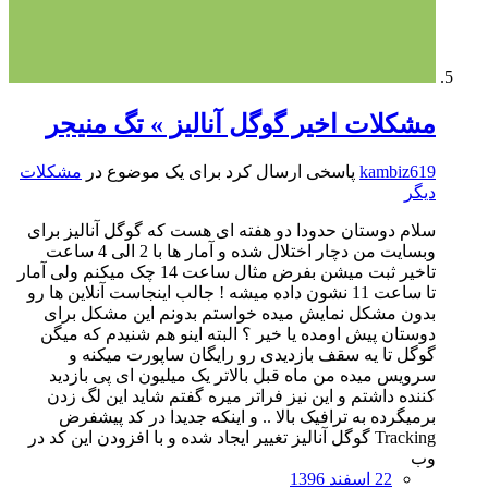
مشکلات اخیر گوگل آنالیز » تگ منیجر
kambiz619
پاسخی ارسال کرد برای یک موضوع در
مشکلات
دیگر
سلام دوستان حدودا دو هفته ای هست که گوگل آنالیز برای
وبسایت من دچار اختلال شده و آمار ها با 2 الی 4 ساعت
تاخیر ثبت میشن بفرض مثال ساعت 14 چک میکنم ولی آمار
تا ساعت 11 نشون داده میشه ! جالب اینجاست آنلاین ها رو
بدون مشکل نمایش میده خواستم بدونم این مشکل برای
دوستان پیش اومده یا خیر ؟ البته اینو هم شنیدم که میگن
گوگل تا یه سقف بازدیدی رو رایگان ساپورت میکنه و
سرویس میده من ماه قبل بالاتر یک میلیون ای پی بازدید
کننده داشتم و این نیز فراتر میره گفتم شاید این لگ زدن
برمیگرده به ترافیک بالا .. و اینکه جدیدا در کد پیشفرض
Tracking گوگل آنالیز تغییر ایجاد شده و با افزودن این کد در
وب
22 اسفند 1396