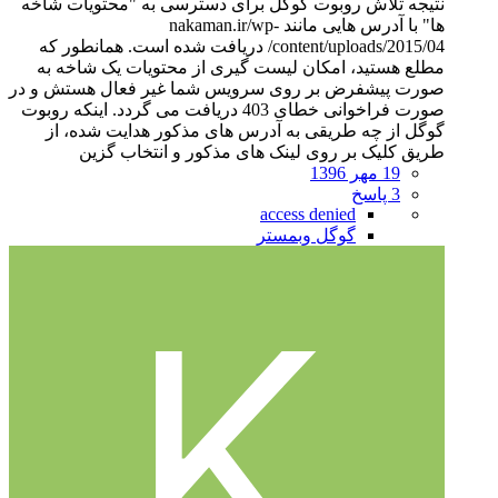
نتیجه تلاش روبوت گوگل برای دسترسی به "محتویات شاخه
ها" با آدرس هایی مانند nakaman.ir/wp-
content/uploads/2015/04/ دریافت شده است. همانطور که
مطلع هستید، امکان لیست گیری از محتویات یک شاخه به
صورت پیشفرض بر روی سرویس شما غیر فعال هستش و در
صورت فراخوانی خطای 403 دریافت می گردد. اینکه روبوت
گوگل از چه طریقی به آدرس های مذکور هدایت شده، از
طریق کلیک بر روی لینک های مذکور و انتخاب گزین
19 مهر 1396
3 پاسخ
access denied
گوگل وبمستر