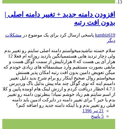
افزودن دامنه جدید + تغییر دامنه اصلی |
بدون افت رتبه
kambiz619
پاسخی ارسال کرد برای یک موضوع در
مشکلات
دیگر
سلام خسته نباشیدمیخواستم دامنه اصلی سایتم رو تغییر بدم
ولی دچار تردید هایی هستممیانگین بازدید روزانه ام فعلا 12
هزار آی پی هست که 8 هزارتاییش از سمت گوگل هست و
مابقی بصورت مستقیم وارد میشنمقاله های زیادی خوندم که
میگن تعویض دامین بدون افت رتبه امکان پذیر هستش
میخواستم روال صحیح اینکار رو برام شرح بدید دلیل تغییر
دامینم اینه که توی گوگل چند ماه پیش بدلیل باگ وردپرس
4.7.1 اخطار دریافت کردم و ارزش لینک هام اومده پایین و کلا
از اسم سایتم هم زیاد خوشم نمیاد! بنظرتون دامنه رو تغییر
بدم یا خیر ؟ برای تغییر دامنه در دایرکت ادمین باید دامنه
قبلی رو تغییر بدم و یا اینکه دامنه جدید رو اضافه کنم؟
21 تیر 1396
5 پاسخ