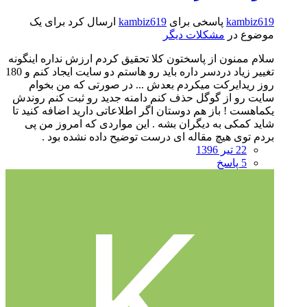
kambiz619
پاسخی برای
kambiz619
ارسال کرد برای یک
موضوع در
مشکلات دیگر
سلام ممنون از پاسختون کلا تحقیق کردم ارزش نداره اینگونه
تغییر زیاد دردسر داره باید رو هاستم دو سایت ایجاد کنم و 180
روز ریدایرکت میکردم بعدش ... در صورتی که من بخوام
سایت رو از گوگل حذف کنم دامنه جدید رو ثبت کنم روندش
یکماهست ! باز هم دوستان اگر اطلاعاتی دارید اضافه کنید تا
شاید کمکی به دیگران بشه . این مواردی که امروز من پی
بردم توی هیچ مقاله ای درست توضیح داده نشده بود .
22 تیر 1396
5 پاسخ