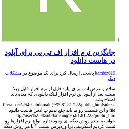
جایگزین نرم افزار اف تی پی برای آپلود
در هاست دانلود
kambiz619
پاسخی ارسال کرد برای یک موضوع در
مشکلات
دیگر
سلام و عرض ادب برای آپلود فایل از نرم افزار فایل زیلا
میشه بعد از آپلود این نرم افزار لینک دانلودی که میده باید
اصلاح بشه
ftp://user%2540subdomain@95.81.81.222/public_html/adress
file و این قسمت رو ما باید چنج بدیم ب ادس هاست دانلود
ftp://user%2540subdomain@95.81.81.222/public_htm
خواستم ببینم روش دیگه ای وجود نداره انواع نرم افزارها رو
تست کردیم اسکریپتی برا وردپرس نیست ؟ یا هر روش دیگه