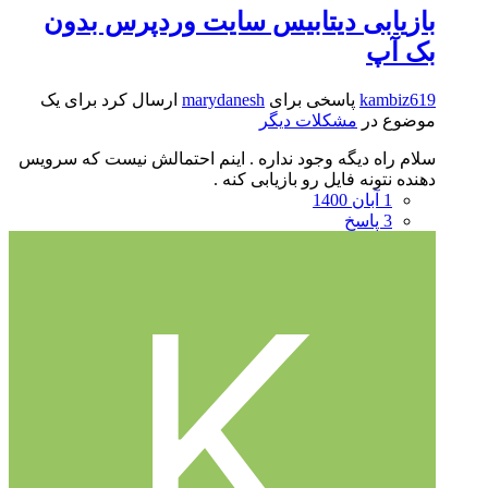
بازیابی دیتابیس سایت وردپرس بدون
بک آپ
kambiz619
پاسخی برای
marydanesh
ارسال کرد برای یک
موضوع در
مشکلات دیگر
سلام راه دیگه وجود نداره . اینم احتمالش نیست که سرویس
دهنده نتونه فایل رو بازیابی کنه .
1 آبان 1400
3 پاسخ