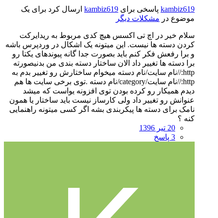
kambiz619
پاسخی برای
kambiz619
ارسال کرد برای یک
موضوع در
مشکلات دیگر
سلام خیر در اچ تی اکسس هیچ کدی مربوط به ریدایرکت
کردن دسته ها نیست. این میتونه یک اشکال در وردپرس باشه
و برا رفعش فکر کنم باید بصورت جدا گانه پیوندهای یکتا رو
برا دسته ها تغییر داد الان ساختار دسته بندی من بدنیصورته
http://نام سایت/نام دسته میخوام ساختارش رو تغییر بدم به
http://نام سایت/category/نام دسته .توی برخی سایت ها هم
دیدم همیکار رو کرده بودن توی افزونه یواست که میشد
عنوانش رو تغییر داد ولی کارساز نیست باید ساختار یا همون
نامک برای دسته ها پیکربندی بشه اگر کسی میتونه راهنمایی
کنه ؟
20 تیر 1396
3 پاسخ