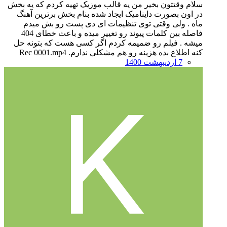
سلام وقتتون بخیر من یه قالب موزیک تهیه کردم که یه بخش
در اون بصورت داینامیک ایجاد شده بنام بخش برترین آهنگ
ماه . ولی وقتی توی تنظیمات ای دی پست رو بش میدم
فاصله بین کلمات پیوند رو تغییر میده و باعث خطای 404
میشه . فیلم رو ضمیمه کردم اگر کسی هست که بتونه حل
کنه اطلاع بده هزینه رو هم مشکلی ندارم. Rec 0001.mp4
7 اردیبهشت 1400