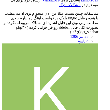
kambiz619
پاسخی برای
kambiz619
ارسال کرد برای یک
موضوع در
مشکلات دیگر
متاسفانه چنین نیست مثلا من الان میخوام توی ادامه مطلب
یا همون فایل single بلوک درخواست آهنگ رو بیارم بالای
مطالب ولی توی این فایل اشاره ای به بلاک مربوطه نکرده و
بصورت کلی فایل sidebar رو فراخوانی کرده ( <?php
get_sidebar(); ?> )
29 تیر 1396
4 پاسخ