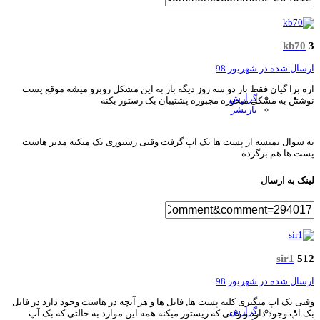
kb70
سال شده در
شهریور 98
ه برا گیان فقط باز دو سه روز دیگه باز به این مشکل روبرو میشه موقع پست
گزارش
شتن به مشکل میخوره مجبوره پشتیبان بک رستور بکنه
بازنشر
 سوال نمیشه از پست ها بک اپ گرفت وقتی رستوری بک میکنه مدیر هاست
ت ها هم برگرده
نک به ارسال
sir1
5
سال شده در
شهریور 98
تی بک اپ میگیری کلیه پست ها, فایل ها و هر آنچه در هاست وجود دارد در فایل
گزارش
 اپ وجود دارد و وقتی که ریستور میکنه همه این موارد به حالتی که بک آپ