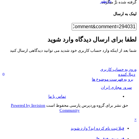
بازنشر
فته شده بر میگردد.
نک به ارسال
فا برای ارسال دیدگاه وارد شوید
ا بعد از اینکه وارد حساب کاربری خود شدید می توانید دیدگاهی ارسال کنید
ود به حساب کاربری
نبال‌کننده
0
برو به فهرست موضوع ها
سرور مجازی ایران
تماس با ما
حق نشر برای گروه وردپرس پارسی محفوظ است
Powered by Invision
Community
قبلا ثبت نام کرده اید؟ وارد شوید
فهرست بخش ها