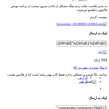
 مدیر هاست تیکت زدم میگه مشکل از جانب سرور نیست از برنامه نویس
لبتون دلیلشو بپرسیدد
وست کردم
نک به ارسال
sir1
5
سال شده در
شهریور 98
یتت بالا اومده و مشکلی نداره فقط الان بهم ریخته است که از قالبش هست
گزارش
1
بازنشر
نک به ارسال