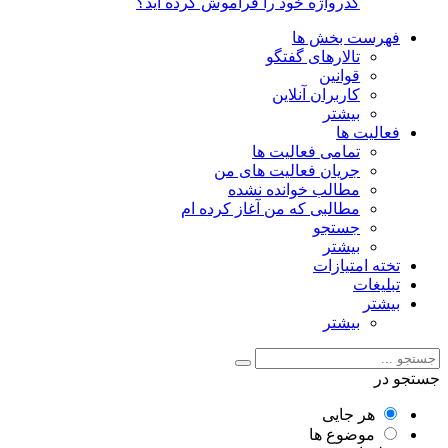
گذرواژه خود را فراموش کرده اید؟
فهرست بخش ها
تالارهای گفتگو
قوانین
کاربران آنلاین
بیشتر
فعالیت ها
تمامی فعالیت ها
جریان فعالیت های من
مطالب خوانده نشده
مطالبی که من آغاز کرده ام
جستجو
بیشتر
تخته امتیازات
تبلیغات
بیشتر
بیشتر
جستجو در
هر جایی
موضوع ها