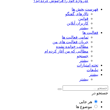
گذرواژه خود را فراموش کرده اید؟
فهرست بخش ها
تالارهای گفتگو
قوانین
کاربران آنلاین
بیشتر
فعالیت ها
تمامی فعالیت ها
جریان فعالیت های من
مطالب خوانده نشده
مطالبی که من آغاز کرده ام
جستجو
بیشتر
تخته امتیازات
تبلیغات
بیشتر
بیشتر
جستجو در
هر جایی
موضوع ها