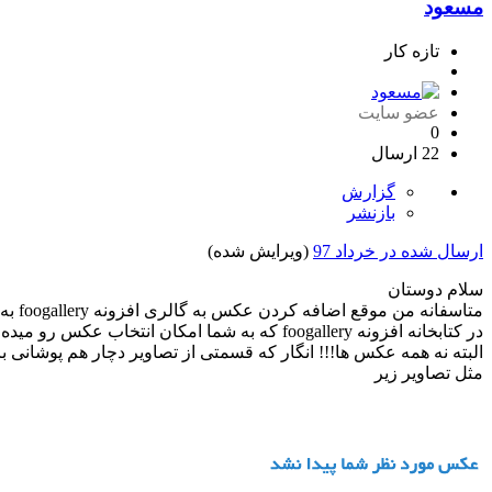
مسعود
تازه کار
عضو سایت
0
22 ارسال
گزارش
بازنشر
ارسال شده در
خرداد 97
(ویرایش شده)
سلام دوستان
متاسفانه من موقع اضافه کردن عکس به گالری افزونه foogallery به مشکل عجیبی بر خوردم.
در کتابخانه افزونه foogallery که به شما امکان انتخاب عکس رو میده ،عکس ها فقط در 2 ستون نمایش داده میشوند.
البته نه همه عکس ها!!! انگار که قسمتی از تصاویر دچار هم پوشانی با
مثل تصاویر زیر