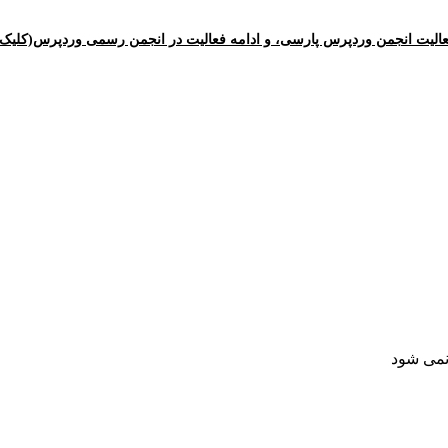
الیت انجمن وردپرس پارسی، و ادامه فعالیت در انجمن رسمی وردپرس(کلیک ک
 نمی شود