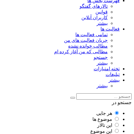
فهرست بخش ها
تالارهای گفتگو
قوانین
کاربران آنلاین
بیشتر
فعالیت ها
تمامی فعالیت ها
جریان فعالیت های من
مطالب خوانده نشده
مطالبی که من آغاز کرده ام
جستجو
بیشتر
تخته امتیازات
تبلیغات
بیشتر
بیشتر
جستجو در
هر جایی
موضوع ها
این تالار
این موضوع