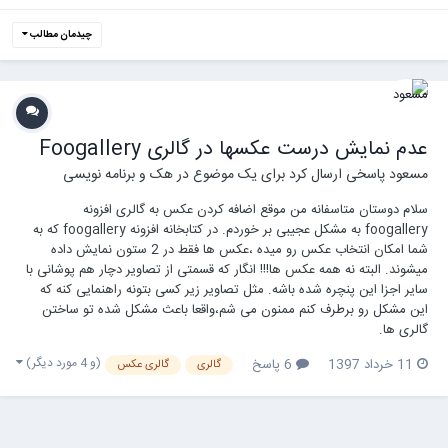
چیدمان مطالب
عدم نمایش درست عکسها در گالری Foogallery
مسعود
پاسخی ارسال کرد برای یک موضوع در
هک و برنامه نویسی
سلام دوستان متاسفانه من موقع اضافه کردن عکس به گالری افزونه
foogallery به مشکل عجیبی بر خوردم. در کتابخانه افزونه foogallery که به
شما امکان انتخاب عکس رو میده ،عکس ها فقط در 2 ستون نمایش داده
میشوند. البته نه همه عکس ها!!! انگار که قسمتی از تصاویر دچار هم پوشانی با
سایر اجزا این پنچره شده باشه. مثل تصاویر زیر کسی بتونه راهنمایی کنه که
این مشکل رو برطرف کنم ممنون می شم،واقعا باعث مشکل شده تو ساختن
گالری ها.
(و 4 مورد دیگر)
11 خرداد 1397
6 پاسخ
گالری
گالری عکس