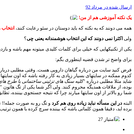
ارسال شده در
مرداد 92
یک نکته آموزشی هم از من!
همه می دونند که یه نکته که باید دوستان در سئو رعایت کنند،
انتخاب 
ولی
اکثرا نمی دونند که این انتخاب هوشمندانه یعنی چی
؟
یکی از تکنیکهایی که خیلی برای کلمات کلیدی میتونه مهم باشه و بازد
برای واضح تر شدن قضیه اینطوری بگم:
فرض کنید سایت من درباره گیاهان دارویی هست. وقتی مطلبی درباره 
کدوم ممکنه در سایتهای بسیار زیادی به کار رفته باشه که اون سایته
شاید مثلا مطلبی درباره "
کلیه سنگ های تزئینی ساختمانی با طرح های
بوده، از ملاقات همدیگه محروم کنند. ولی اگر شما یکی از تگ هاتون "
شما رو بالاتر از اون سایتها میارند چرا که نتیجه جستجوی بیننده، تطا
البته
در این مسأله نباید زیاده روی هم کرد
و تگ رو به صورت جمله!! ن
برده اید، دقیقا همون کلماتی باشه که بیننده سرچ کرده با همون ترتیب
27