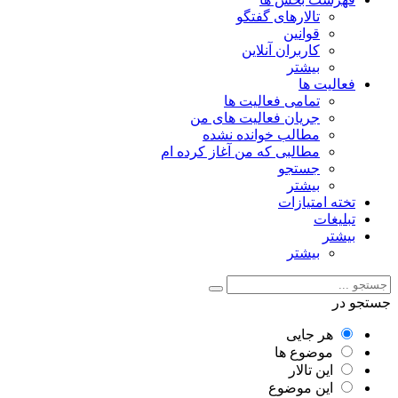
تالارهای گفتگو
قوانین
کاربران آنلاین
بیشتر
فعالیت ها
تمامی فعالیت ها
جریان فعالیت های من
مطالب خوانده نشده
مطالبی که من آغاز کرده ام
جستجو
بیشتر
تخته امتیازات
تبلیغات
بیشتر
بیشتر
جستجو در
هر جایی
موضوع ها
این تالار
این موضوع