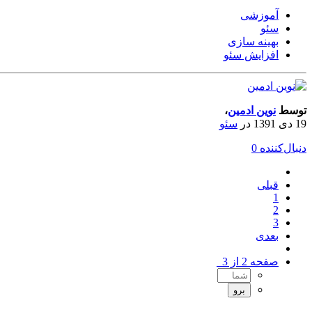
آموزشی
سئو
بهینه سازی
افزایش سئو
توسط
نوین ادمین
،
19 دی 1391
در
سئو
دنبال‌کننده
0
قبلی
1
2
3
بعدی
صفحه 2 از 3