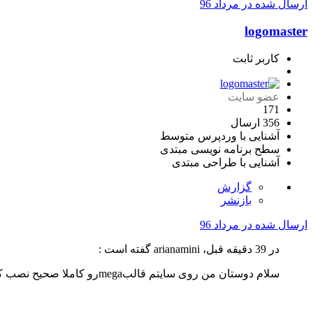
ارسال شده در
مرداد 96
logomaster
کاربر ثابت
عضو سایت
171
356 ارسال
آشنایی با وردپرس
متوسط
سطح برنامه نویسی
مبتدی
آشنایی با طراحی
مبتدی
گزارش
بازنشر
ارسال شده در
مرداد 96
در 39 دقیقه قبل، arianamini گفته است :
سلام دوستان من روی سایتم قالبmegaرو کاملا صحیح نصب کردم ولی یک مشکل هست یه چیزای بالای سایتم اومده اگه کسی میدونه بیاد سایت زیر مشکلش رو بهم بگه با تشکر