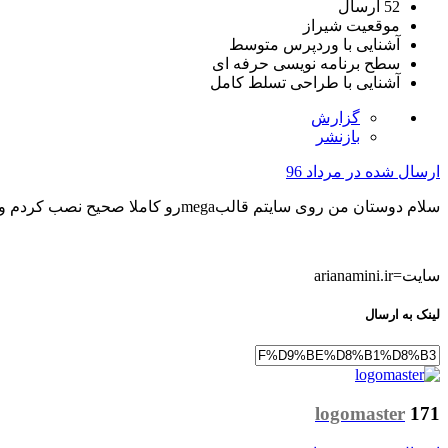
52 ارسال
موقعیت
شیراز
آشنایی با وردپرس
متوسط
سطح برنامه نویسی
حرفه ای
آشنایی با طراحی
تسلط کامل
گزارش
بازنشر
ارسال شده در
مرداد 96
سلام دوستان من روی سایتم قالبmegaرو کاملا صحیح نصب کردم ولی یک مشکل هست یه چیزای بالای سایتم اومده اگه کسی میدونه بیاد سایت زیر مشکلش رو بهم بگه با تشکر
سایت=arianamini.ir
لینک به ارسال
logomaster
171