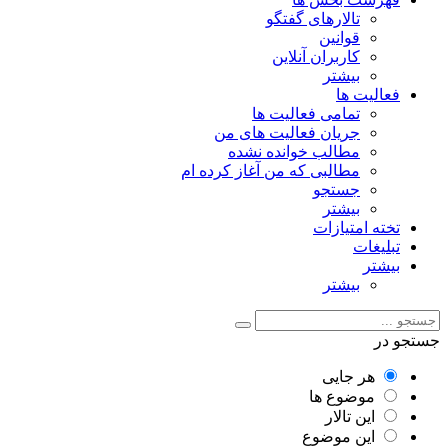
تالارهای گفتگو
قوانین
کاربران آنلاین
بیشتر
فعالیت ها
تمامی فعالیت ها
جریان فعالیت های من
مطالب خوانده نشده
مطالبی که من آغاز کرده ام
جستجو
بیشتر
تخته امتیازات
تبلیغات
بیشتر
بیشتر
جستجو در
هر جایی
موضوع ها
این تالار
این موضوع