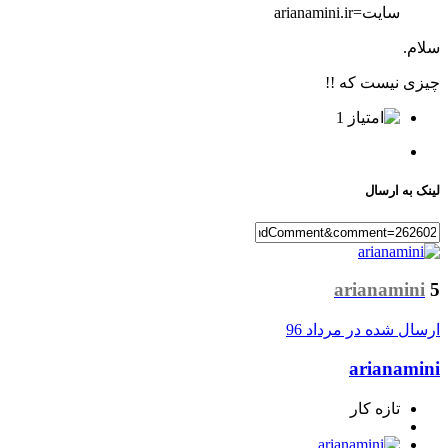
سایت=arianamini.ir
سلام.
چیزی نیست که !!
1
لینک به ارسال
arianamini
5
ارسال شده در
مرداد 96
arianamini
تازه کار